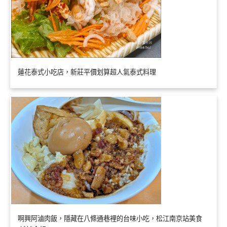
蓮花泰式小吃店，新莊平價划算超人氣泰式料理
啊興阿滷肉飯，隱藏在八條通巷裡的台味小吃，松江南京站美食