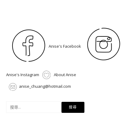
Anise's Facebook
Anise's Instagram
About Anise
anise_chuang@hotmail.com
搜
尋
關
鍵
字: