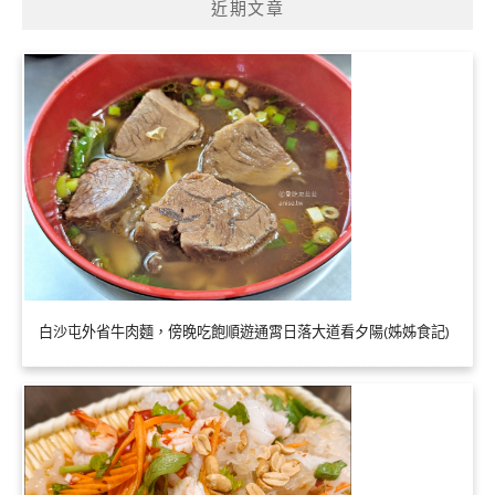
近期文章
白沙屯外省牛肉麵，傍晚吃飽順遊通霄日落大道看夕陽(姊姊食記)