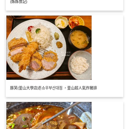
(姊姊食記)
豚笑(釜山大學店)톤쇼우부산대점 ，釜山超人氣炸豬排