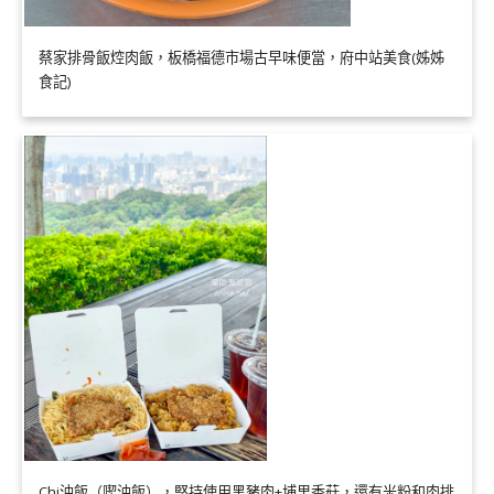
蔡家排骨飯焢肉飯，板橋福德市場古早味便當，府中站美食(姊姊
食記)
Chi油飯（喫油飯），堅持使用黑豬肉+埔里香菇，還有米粉和肉排