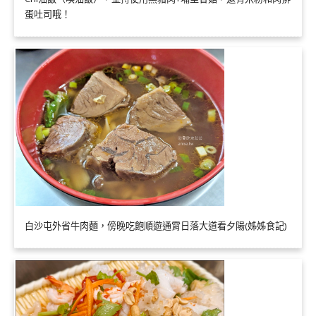
蛋吐司哦！
白沙屯外省牛肉麵，傍晚吃飽順遊通霄日落大道看夕陽(姊姊食記)