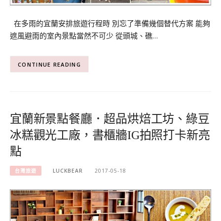
在多雨的宜蘭安排旅遊行程時 別忘了準備幾個替代方案 能夠
遮風避雨的室內景點當然不可少 從頭城、礁…
CONTINUE READING
宜蘭新景點餐廳．超品烘焙工坊、綠豆
冰糕觀光工廠，書櫃牆IG拍照打卡新亮
點
台灣旅遊
LUCKBEAR
2017-05-18