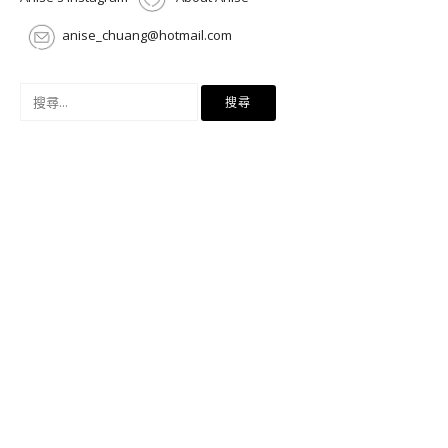
anise_chuang@hotmail.com
搜
尋
關
鍵
字: