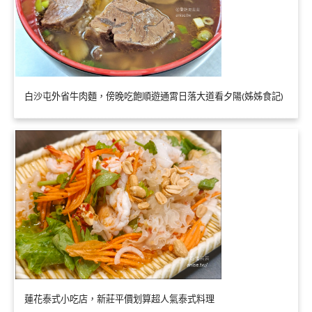
白沙屯外省牛肉麵，傍晚吃飽順遊通霄日落大道看夕陽(姊姊食記)
蓮花泰式小吃店，新莊平價划算超人氣泰式料理