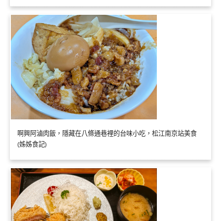
啊興阿滷肉飯，隱藏在八條通巷裡的台味小吃，松江南京站美食
(姊姊食記)