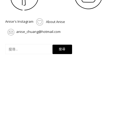
Anise's Instagram
About Anise
anise_chuang@hotmail.com
搜
尋
關
鍵
字: