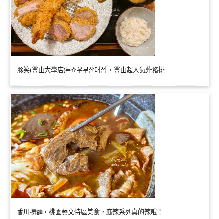
豚笑(釜山大學店)톤쇼우부산대점 ，釜山超人氣炸豬排
香川撈麵，桃園藝文特區美食，麻辣系列真的辣哦！