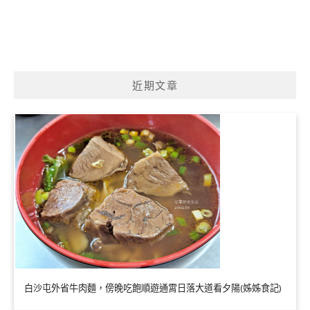
近期文章
白沙屯外省牛肉麵，傍晚吃飽順遊通霄日落大道看夕陽(姊姊食記)