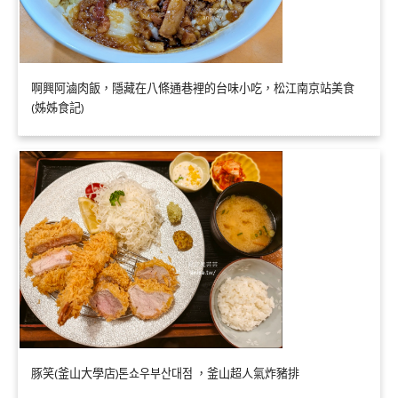
啊興阿滷肉飯，隱藏在八條通巷裡的台味小吃，松江南京站美食
(姊姊食記)
豚笑(釜山大學店)톤쇼우부산대점 ，釜山超人氣炸豬排