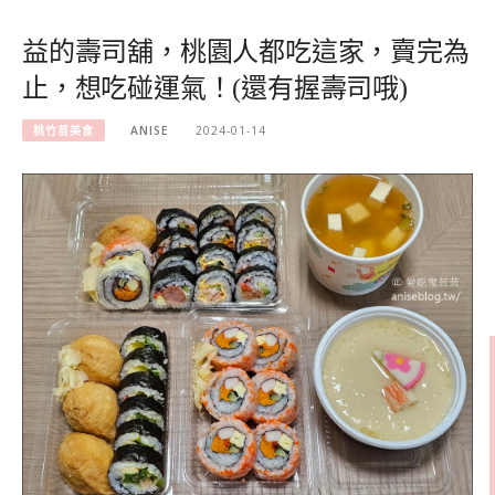
益的壽司舖，桃園人都吃這家，賣完為
止，想吃碰運氣！(還有握壽司哦)
桃竹苗美食
ANISE
2024-01-14