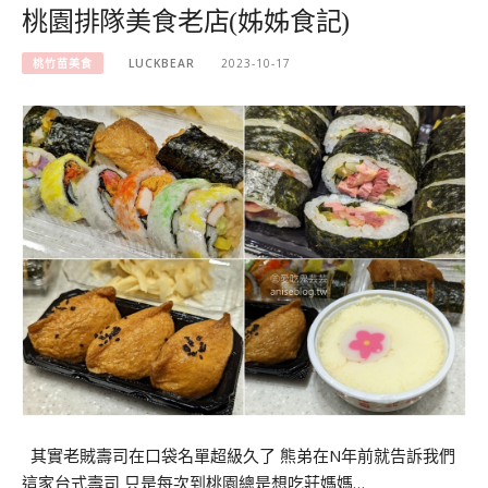
桃園排隊美食老店(姊姊食記)
桃竹苗美食
LUCKBEAR
2023-10-17
其實老賊壽司在口袋名單超級久了 熊弟在N年前就告訴我們
這家台式壽司 只是每次到桃園總是想吃莊媽媽…