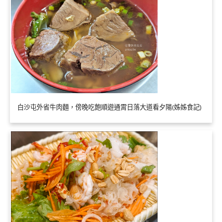
白沙屯外省牛肉麵，傍晚吃飽順遊通霄日落大道看夕陽(姊姊食記)