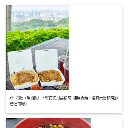
Chi油飯（喫油飯），堅持使用黑豬肉+埔里香菇，還有米粉和肉排
蛋吐司哦！