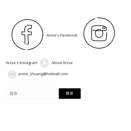
Anise's Facebook
Anise's Instagram
About Anise
anise_chuang@hotmail.com
搜
尋
關
鍵
字: