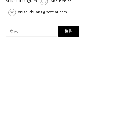
Anise's Instagram
About Anise
anise_chuang@hotmail.com
搜
尋
關
鍵
字: