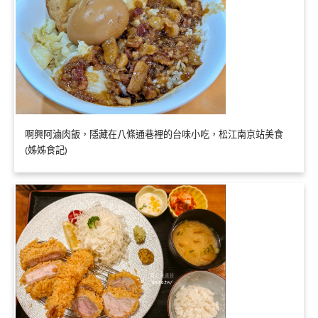
啊興阿滷肉飯，隱藏在八條通巷裡的台味小吃，松江南京站美食
(姊姊食記)