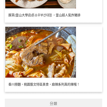
豚笑(釜山大學店)톤쇼우부산대점 ，釜山超人氣炸豬排
香川撈麵，桃園藝文特區美食，麻辣系列真的辣哦！
分類