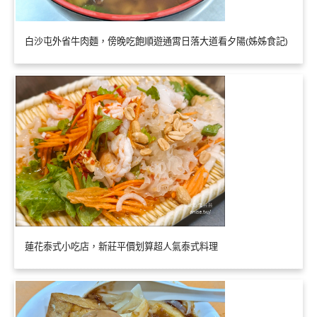
白沙屯外省牛肉麵，傍晚吃飽順遊通霄日落大道看夕陽(姊姊食記)
蓮花泰式小吃店，新莊平價划算超人氣泰式料理