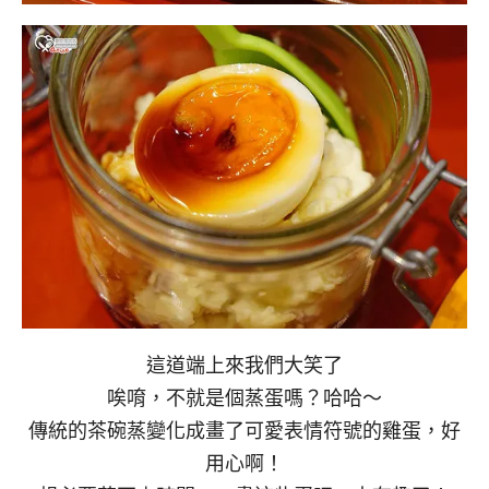
這道端上來我們大笑了
唉唷，不就是個蒸蛋嗎？哈哈～
傳統的茶碗蒸變化成畫了可愛表情符號的雞蛋，好
用心啊！