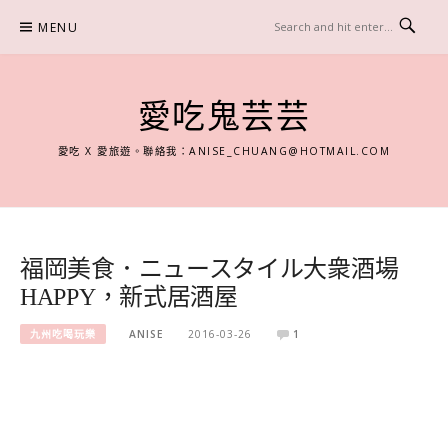
Skip
MENU
to
content
愛吃鬼芸芸
愛吃 X 愛旅遊。聯絡我：
ANISE_CHUANG@HOTMAIL.COM
福岡美食．ニュースタイル大衆酒場
HAPPY，新式居酒屋
九州吃喝玩樂
ANISE
2016-03-26
1