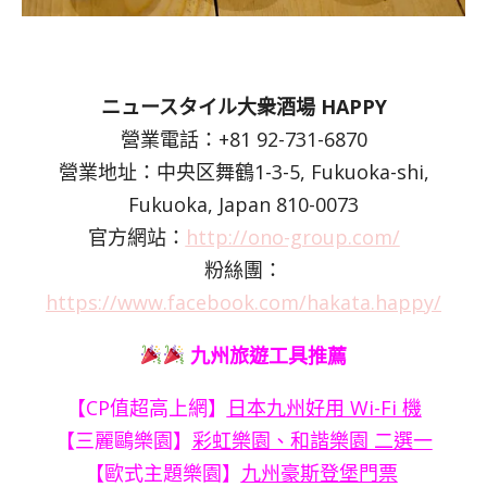
ニュースタイル大衆酒場 HAPPY
營業電話：+81 92-731-6870
營業地址：中央区舞鶴1-3-5, Fukuoka-shi,
Fukuoka, Japan 810-0073
官方網站：
http://ono-group.com/
粉絲團：
https://www.facebook.com/hakata.happy/
九州旅遊工具推薦
【CP值超高上網】
日本九州好用 Wi-Fi 機
【三麗鷗樂園】
彩虹樂園、和諧樂園 二選一
【歐式主題樂園】
九州豪斯登堡門票