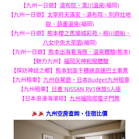
【九州一日遊】
湯布院、黑川溫泉
(福岡)
【九州一日遊】
太宰府天滿宮、湯布院、別府灶地
獄、葫蘆溫泉
(福岡)
【九州一日遊】
熊本櫻之馬場城彩苑、柳川遊船、
八女中央大茶園
(福岡)
【九州一日遊】
熊本出海看海豚、溫泉體驗(熊本)
【魅力九州】
福岡天神和服體驗
【探訪神話之鄉】
熊本到高千穗峽高速巴士車票
【九州租車】
九州自駕遊・日本Budget九州租車
【九州租車】
日產 NISSAN RV1休旅5人座
【日本浪漫海濱塔】
九州福岡塔電子門票
九州空房查詢、住宿比價