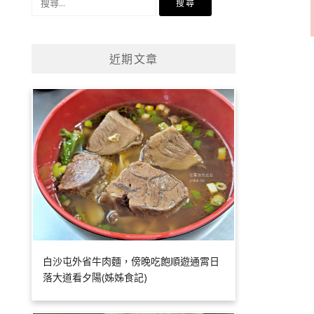
尋
關
鍵
近期文章
字:
白沙屯外省牛肉麵，傍晚吃飽順遊通霄日
落大道看夕陽(姊姊食記)