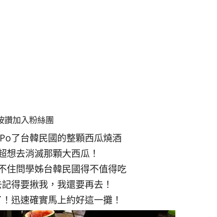
按讚加入粉絲團
姊Po了台韓民國的整顆西瓜燒酒
超想去消滅那顆大西瓜！
不住問學姊台韓民國得不值得吃
去記得要揪我，我還要再去！
了！迅速確實馬上約好這一攤！