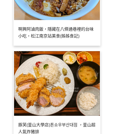
啊興阿滷肉飯，隱藏在八條通巷裡的台味
小吃，松江南京站美食(姊姊食記)
豚笑(釜山大學店)톤쇼우부산대점 ，釜山超
人氣炸豬排