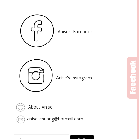
Anise's Facebook
Anise's Instagram
About Anise
anise_chuang@hotmail.com
搜