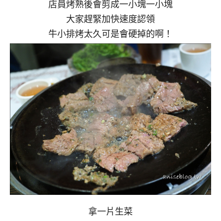
店員烤熟後會剪成一小塊一小塊
大家趕緊加快速度認領
牛小排烤太久可是會硬掉的啊！
拿一片生菜