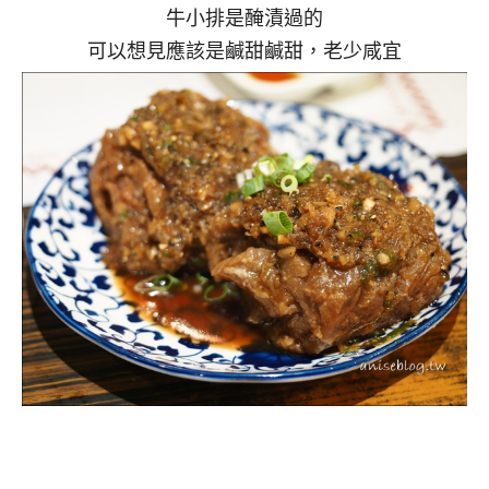
牛小排是醃漬過的
可以想見應該是鹹甜鹹甜，老少咸宜