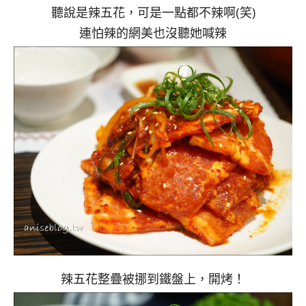
聽說是辣五花，可是一點都不辣啊(笑)
連怕辣的網美也沒聽她喊辣
辣五花整疊被挪到鐵盤上，開烤！