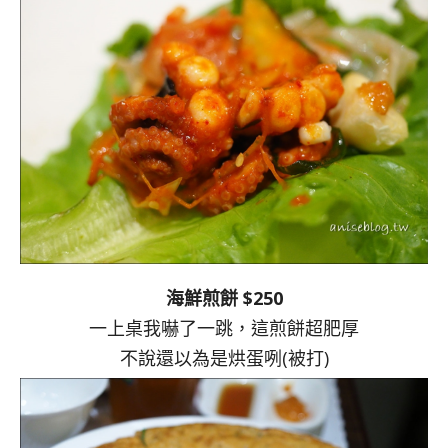
海鮮煎餅 $250
一上桌我嚇了一跳，這煎餅超肥厚
不說還以為是烘蛋咧(被打)