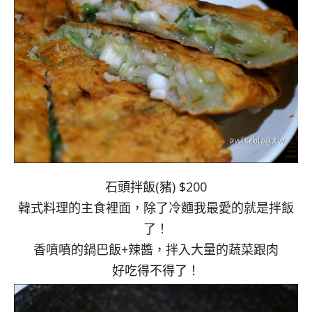
石頭拌飯(豬) $200
韓式料理的主食裡面，除了冷麵我最愛的就是拌飯
了！
香噴噴的鍋巴飯+辣醬，拌入大量的蔬菜跟肉
好吃得不得了！