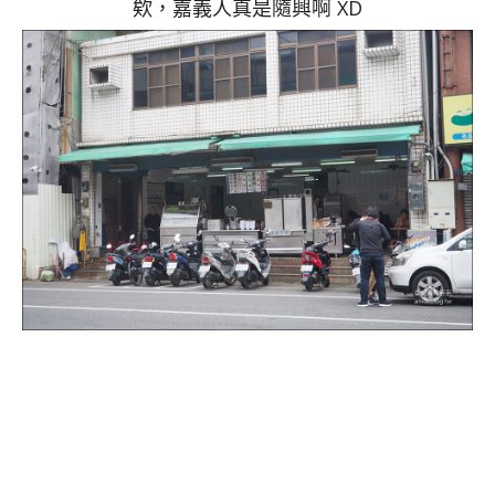
欸，嘉義人真是隨興啊 XD