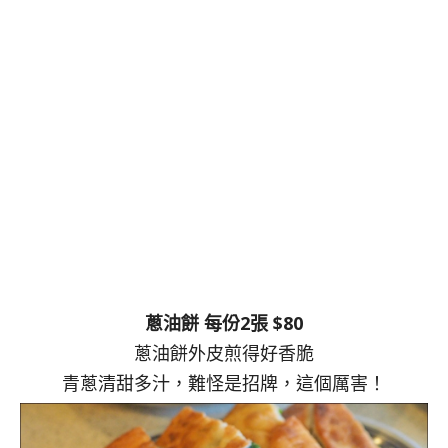
蔥油餅 每份2張 $80
蔥油餅外皮煎得好香脆
青蔥清甜多汁，難怪是招牌，這個厲害！