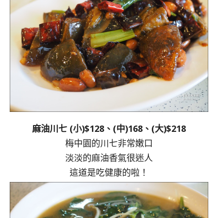
麻油川七 (小)$128、(中)168、(大)$218
梅中園的川七非常嫩口
淡淡的麻油香氣很迷人
這道是吃健康的啦！