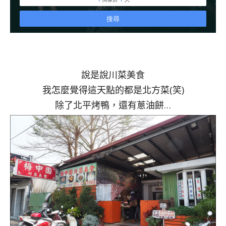
說是說川菜美食
我怎麼覺得這天點的都是北方菜(笑)
除了北平烤鴨，還有蔥油餅…