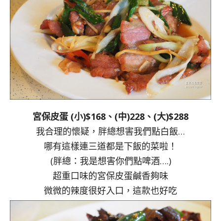
宮保皮蛋 (小)$168、(中)228、(大)$288
我合理的懷疑，胖總想害我們點白飯…
哪有這樣連三道都是下飯的菜啦！
(胖總：我是想害你們點啤酒….)
超重口味的宮保皮蛋鹹香夠味
微微的辣度很好入口，這款也好吃