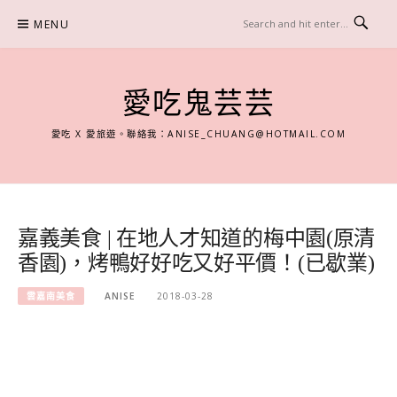
Skip
MENU
to
content
愛吃鬼芸芸
愛吃 X 愛旅遊。聯絡我：
ANISE_CHUANG@HOTMAIL.COM
嘉義美食 | 在地人才知道的梅中園(原清
香園)，烤鴨好好吃又好平價！(已歇業)
雲嘉南美食
ANISE
2018-03-28