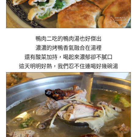
鴨肉二吃的鴨肉湯也好傑出
濃濃的烤鴨香氣融合在湯裡
還有酸菜加持，喝起來濃郁卻不膩口
這天明明好熱，我們忍不住連喝好幾碗湯