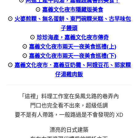
⊙
阿進土產牛肉湯，嘉義超厲害的美食！
⊙
嘉義文化夜市隱藏版美食
⊙
火婆煎粿、無名蛋餅、東門碗粿米糕、古早味包
子饅頭
⊙
珍珍海產，嘉義文化夜市傳奇
⊙
嘉義文化夜市兩天一夜美食巡禮(上)
⊙
嘉義文化夜市兩天一夜美食巡禮(下)
⊙
嘉義文化夜市．嘉義豆奶攤、阿娥豆花、郭家粿
仔湯雞肉飯
「這裡」料理工作室在吳鳳北路的巷弄內
門口也完全看不出來，超級低調
要不是有人帶路，一般路過是不會發現的 XD
漂亮的日式建築