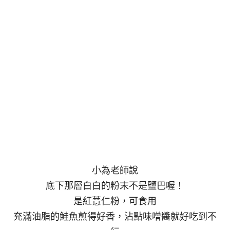
小為老師說
底下那層白白的粉末不是鹽巴喔！
是紅薏仁粉，可食用
充滿油脂的鮭魚煎得好香，沾點味噌醬就好吃到不