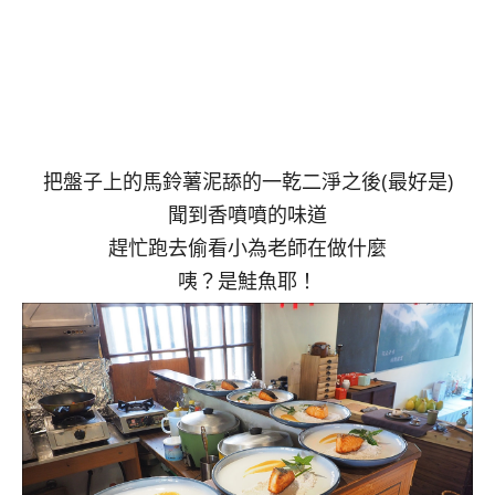
把盤子上的馬鈴薯泥舔的一乾二淨之後(最好是)
聞到香噴噴的味道
趕忙跑去偷看小為老師在做什麼
咦？是鮭魚耶！