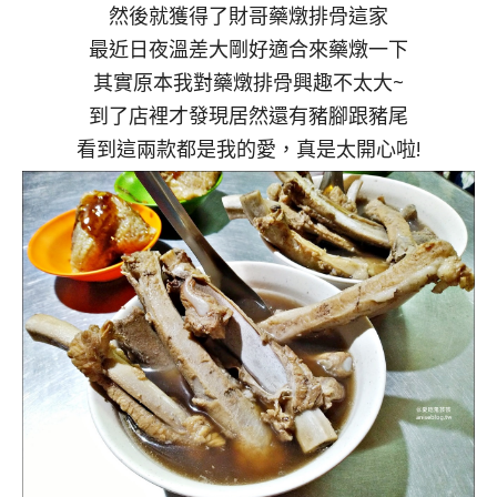
然後就獲得了財哥藥燉排骨這家
最近日夜溫差大剛好適合來藥燉一下
其實原本我對藥燉排骨興趣不太大~
到了店裡才發現居然還有豬腳跟豬尾
看到這兩款都是我的愛，真是太開心啦!