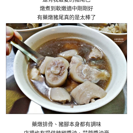
燉煮到軟嫩適中剛剛好
有藥燉豬尾真的是太棒了
藥燉排骨、豬腳本身都有調味
店裡也有提供辣椒醬油、蒜蓉醬油膏