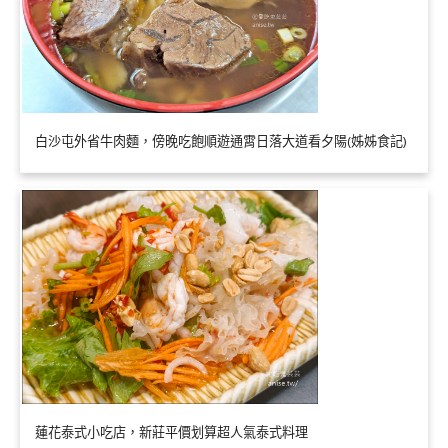
白沙屯外省牛肉麵，傍晚吃飽順遊通霄日落大道看夕陽(姊姊食記)
蓮花泰式小吃店，新莊平價划算超人氣泰式料理