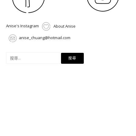
Anise's Instagram
About Anise
anise_chuang@hotmail.com
搜
尋
關
鍵
字: