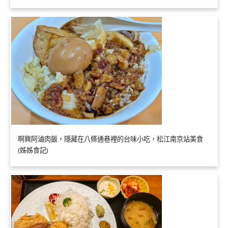
啊興阿滷肉飯，隱藏在八條通巷裡的台味小吃，松江南京站美食
(姊姊食記)