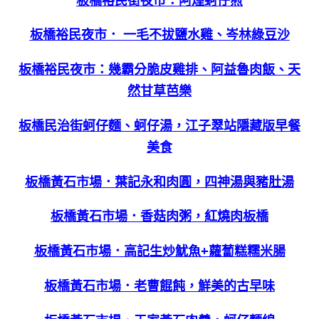
板橋裕民夜市． 一毛不拔鹽水雞、岑林綠豆沙
板橋裕民夜市：幾霸分脆皮雞排、阿益魯肉飯、天
然甘草芭樂
板橋民治街蚵仔麵、蚵仔湯，江子翠站隱藏版早餐
美食
板橋黃石市場．葉記永和肉圓，四神湯與豬肚湯
板橋黃石市場．香菇肉粥，紅燒肉板橋
板橋黃石市場．高記生炒魷魚+蘿蔔糕糯米腸
板橋黃石市場．老曹餛飩，鮮美的古早味