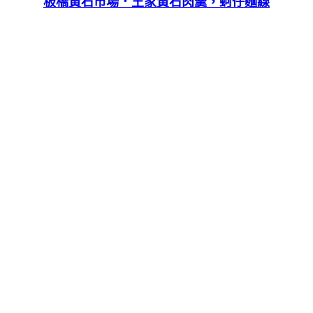
板橋黃石市場．王家黃石肉羹，蚵仔麵線