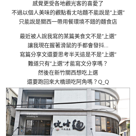
感覺更受各地觀光客的喜愛了
不過以個人美味的觀點看ㄤ咕麵不能說是”上選”
只能說是關西一帶用餐環境不錯的麵食店
最近被人說我寫的某篇美食文不是”上選”
讓我現在握著滑鼠的手都會發抖…
寫篇分享文還要思考半天這是不是”上選”
難道只有”上選”才能寫文分享嗎？
然後在新竹關西想吃上選
還要跑回來大橋頭吃阿角嗎？Q_Q