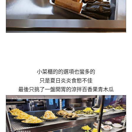
小菜櫃的的選項也蠻多的
只是夏日炎炎食慾不佳
最後只挑了一盤開胃的涼拌百香果青木瓜