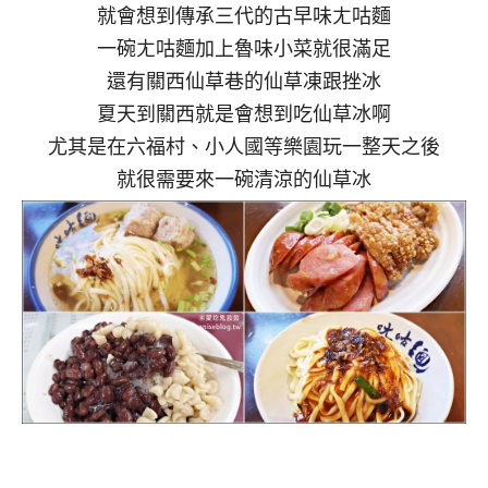
就會想到傳承三代的古早味ㄤ咕麵
一碗ㄤ咕麵加上魯味小菜就很滿足
還有關西仙草巷的仙草凍跟挫冰
夏天到關西就是會想到吃仙草冰啊
尤其是在六福村、小人國等樂園玩一整天之後
就很需要來一碗清涼的仙草冰