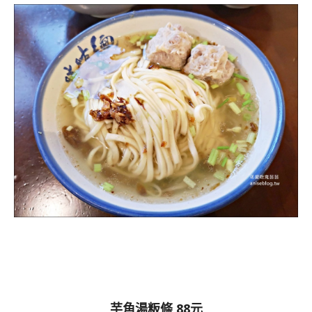
芋角湯粄條 88元