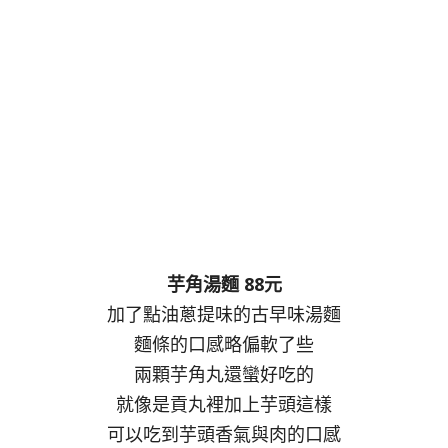
芋角湯麵 88元
加了點油蔥提味的古早味湯麵
麵條的口感略偏軟了些
兩顆芋角丸還蠻好吃的
就像是貢丸裡加上芋頭這樣
可以吃到芋頭香氣與肉的口感