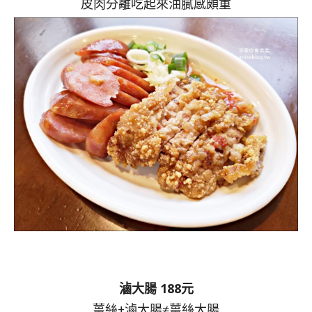
皮肉分離吃起來油膩感頗重
滷大腸 188元
薑絲+滷大腸≠薑絲大腸