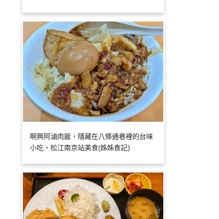
啊興阿滷肉飯，隱藏在八條通巷裡的台味
小吃，松江南京站美食(姊姊食記)