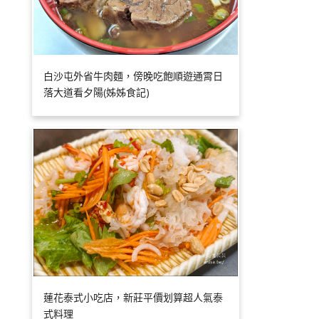
白沙屯外省牛肉麵，傍晚吃飽順遊通霄日
落大道看夕陽(姊姊食記)
蓮花泰式小吃店，新莊平價划算超人氣泰
式料理