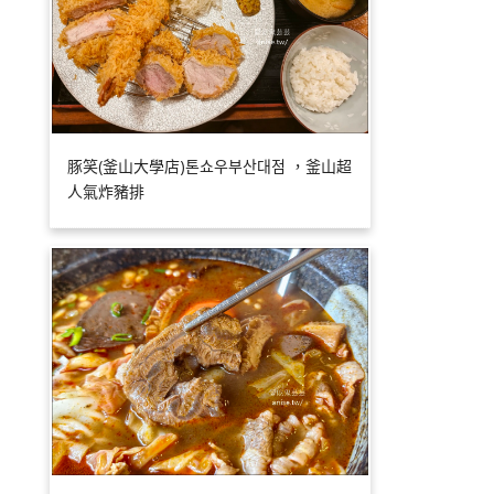
豚笑(釜山大學店)톤쇼우부산대점 ，釜山超
人氣炸豬排