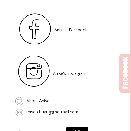
Anise's Facebook
Anise's Instagram
About Anise
anise_chuang@hotmail.com
搜