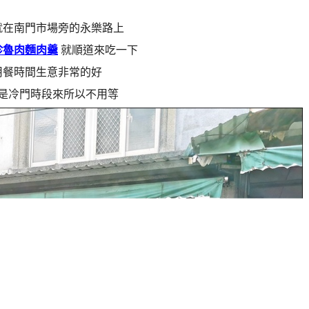
就在南門市場旁的永樂路上
珍魯肉麵肉羹
就順道來吃一下
用餐時間生意非常的好
是冷門時段來所以不用等