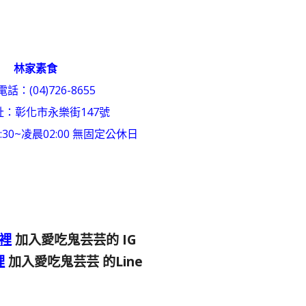
林家素食
話：(04)726-8655
址：彰化市永樂街147號
30~凌晨02:00 無固定公休日
裡
加入愛吃鬼芸芸的 IG
裡
加入愛吃鬼芸芸 的Line