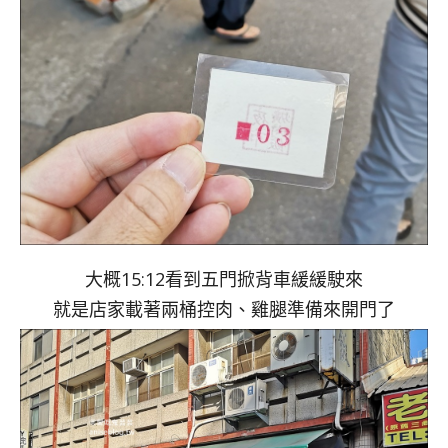
大概15:12看到五門掀背車緩緩駛來
就是店家載著兩桶控肉、雞腿準備來開門了