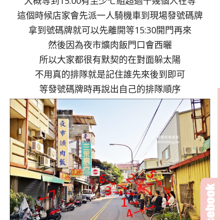
大概等到15:00有至少七組超過十幾個人在等
這個時候店家會先派一人騎機車到現場發號碼牌
拿到號碼牌就可以先離開等15:30開門再來
然後因為夜市爌肉飯門口會西曬
所以大家都很有默契的在對面躲太陽
不用真的排隊就是記住誰先來後到即可
等發號碼牌時再說出自己的排隊順序