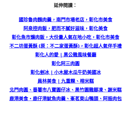
延伸閱讀：
國珍魯肉麵肉羹，南門市場老店，彰化市美食
阿泉控肉飯，肥而不膩好滋味，彰化美食
彰化魚市爌肉飯，大份量人氣在地小吃，彰化市美食
不二坊蛋黃酥 (原：不二家蛋黃酥)，彰化超人氣伴手禮
彰化人的愛 | 黑公雞風味餐廳
彰化阿三肉圓
彰化剉冰 | 小木屋木瓜牛奶美國冰
員林美食 | 九重粿、榕米糕
北門肉圓、番薯市八寶圓仔冰、黑竹園雞腳凍、謝米糕
鹿港美食‧鹿仔港魷魚肉羹、峯茗東山鴨頭、阿振肉包