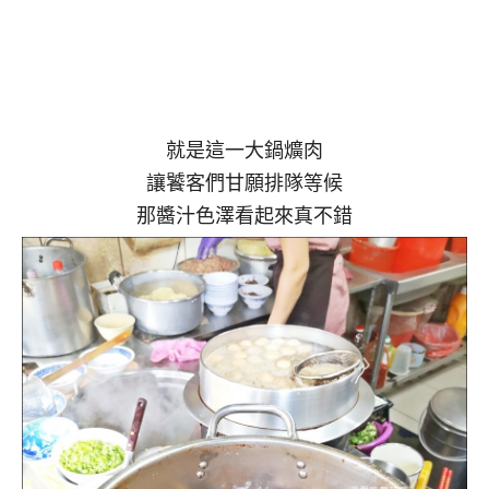
就是這一大鍋爌肉
讓饕客們甘願排隊等候
那醬汁色澤看起來真不錯