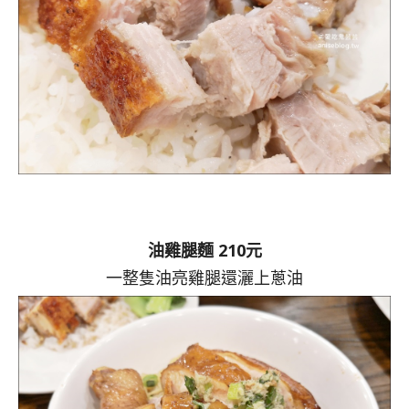
油雞腿麵 210元
一整隻油亮雞腿還灑上蔥油