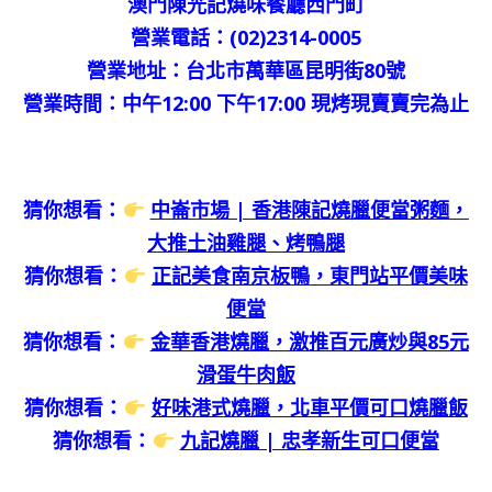
澳門陳光記燒味餐廳西門町
營業電話：(02)2314-0005
營業地址：台北市萬華區昆明街80號
營業時間：中午12:00 下午17:00 現烤現賣賣完為止
猜你想看：
中崙市場 | 香港陳記燒臘便當粥麵，
大推土油雞腿、烤鴨腿
猜你想看：
正記美食南京板鴨，東門站平價美味
便當
猜你想看：
金華香港燒臘，激推百元廣炒與85元
滑蛋牛肉飯
猜你想看：
好味港式燒臘，北車平價可口燒臘飯
猜你想看：
九記燒臘 | 忠孝新生可口便當