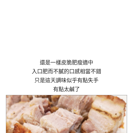
還是一樣皮脆肥瘦適中
入口肥而不膩的口感相當不錯
只是這天調味似乎有點失手
有點太鹹了