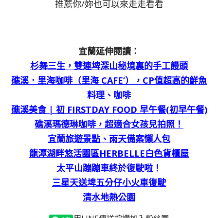
推薦你/妳也可以來走走看看
宜蘭延伸閱讀：
杉舞三生，雙連埤深山秘境裏的手工饅頭
礁溪．里海咖啡（里海 CAFE’），CP值超高的鮮魚
料理、咖啡
礁溪美食 | 初 FIRSTDAY FOOD 早午餐(初早午餐)
礁溪瑪德琳咖啡，超適合女孩兒拍照！
宜蘭旅遊景點、雨天備案懶人包
龍潭湖畔悠活園區HERBELLE白色貨櫃屋
太平山蹦蹦車終於復駛啦！
三星天送埤五分仔小火車復駛
清水地熱公園