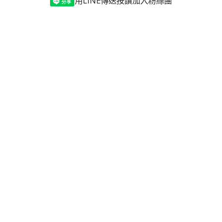
用LINE傳送
按讚加入粉絲團