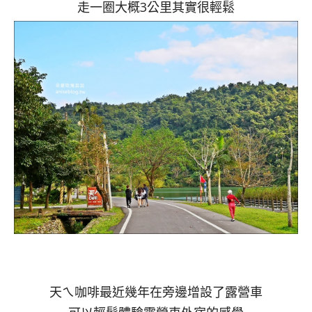
走一圈大概3公里其實很輕鬆
天ㄟ咖啡最近幾年在旁邊增設了露營車