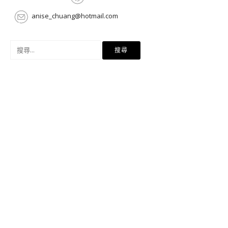
anise_chuang@hotmail.com
搜
尋
關
鍵
字: