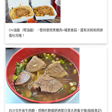
Chi油飯（喫油飯），堅持使用黑豬肉+埔里香菇，還有米粉和肉排
蛋吐司哦！
白沙屯外省牛肉麵，傍晚吃飽順遊通霄日落大道看夕陽(姊姊食記)