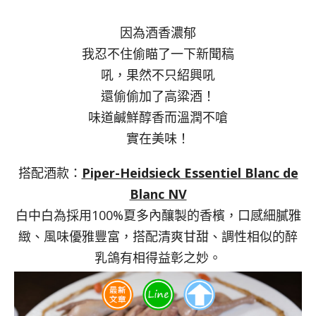
因為酒香濃郁
我忍不住偷瞄了一下新聞稿
吼，果然不只紹興吼
還偷偷加了高粱酒！
味道鹹鮮醇香而溫潤不嗆
實在美味！
搭配酒款：
Piper-Heidsieck Essentiel Blanc de
Blanc NV
白中白為採用100%夏多內釀製的香檳，口感細膩雅
緻、風味優雅豐富，搭配清爽甘甜、調性相似的醉
乳鴿有相得益彰之妙。