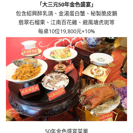
「大三元50年金色盛宴」
包含紹興醉乳鴿、金湯蛋白蟹、秘製脆皮鵝
翡翠石榴果、江南百花雞、避風塘虎斑等
每桌10位19,800元+10%
50年金色盛宴菜單