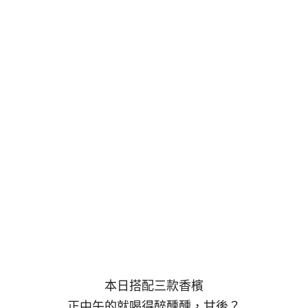
本日搭配三款香檳
正中午的就喝得醉醺醺，甘後？