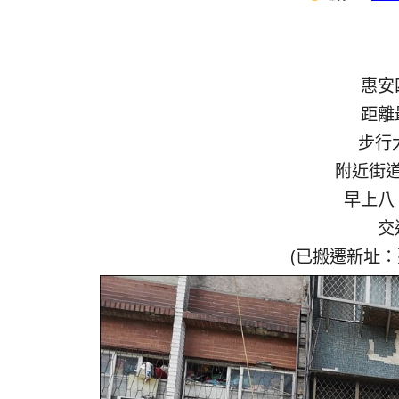
惠安
距離
步行
附近街
早上八
交
(已搬遷新址：