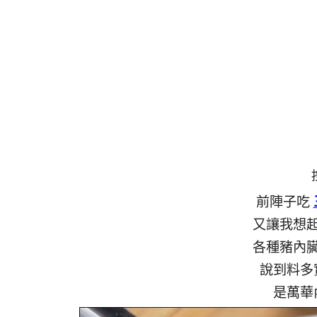
前陣子吃
又讓我想
各種豬內
說到料多
是萬華