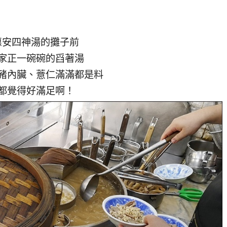
惠安四神湯的攤子前
家正一碗碗的舀著湯
豬內臟、薏仁滿滿都是料
都覺得好滿足啊！