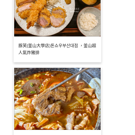
豚笑(釜山大學店)톤쇼우부산대점 ，釜山超
人氣炸豬排