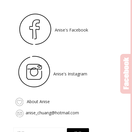
Anise's Facebook
Anise's Instagram
About Anise
anise_chuang@hotmail.com
搜