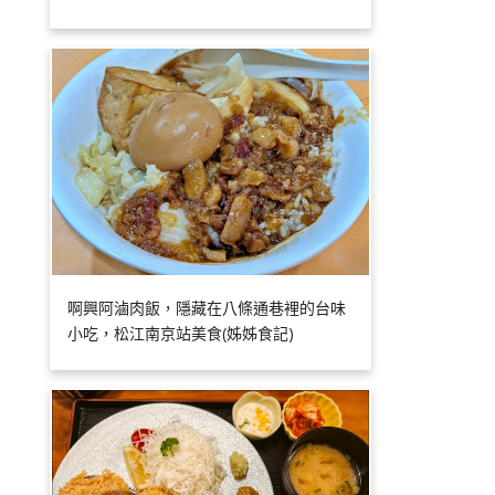
啊興阿滷肉飯，隱藏在八條通巷裡的台味
小吃，松江南京站美食(姊姊食記)