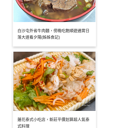
白沙屯外省牛肉麵，傍晚吃飽順遊通霄日
落大道看夕陽(姊姊食記)
蓮花泰式小吃店，新莊平價划算超人氣泰
式料理