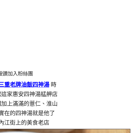
按讚加入粉絲團
三重老牌油飯四神湯
時
起這家惠安四神湯艋舺店
臟加上滿滿的薏仁、淮山
實在的四神湯就是他了
內江街上的美食老店