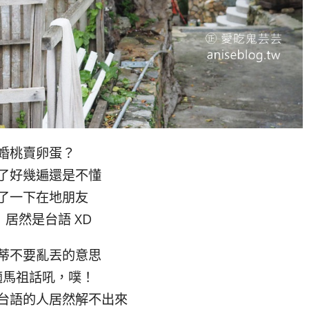
婚桃賣卵蛋？
了好幾遍還是不懂
了一下在地朋友
！居然是台語 XD
蒂不要亂丟的意思
適馬祖話吼，噗！
台語的人居然解不出來