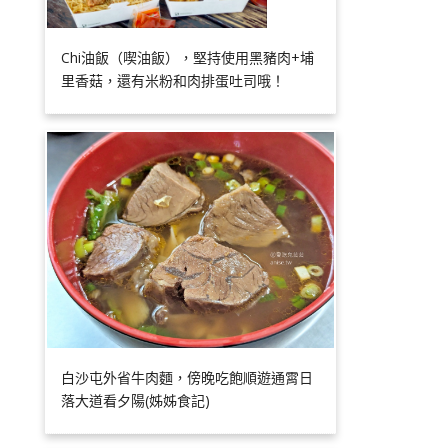
Chi油飯（喫油飯），堅持使用黑豬肉+埔
里香菇，還有米粉和肉排蛋吐司哦！
白沙屯外省牛肉麵，傍晚吃飽順遊通霄日
落大道看夕陽(姊姊食記)