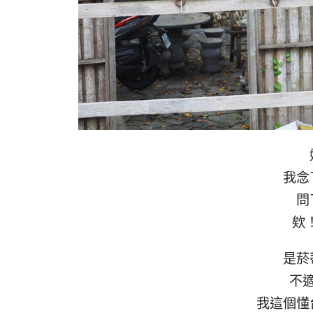
我念
問
欸
是菸
不
我這個懂