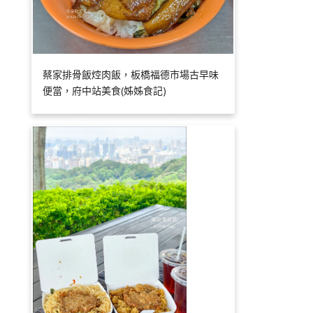
蔡家排骨飯焢肉飯，板橋福德市場古早味
便當，府中站美食(姊姊食記)