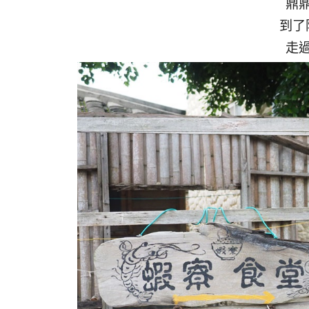
鼎
到了
走