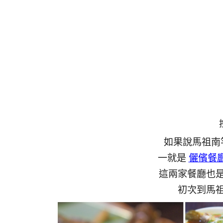
如果說馬祖南
一就是
儷儐餐
這兩家餐廳也
初次到馬