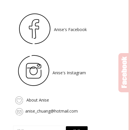
Anise's Facebook
Anise's Instagram
About Anise
anise_chuang@hotmail.com
搜