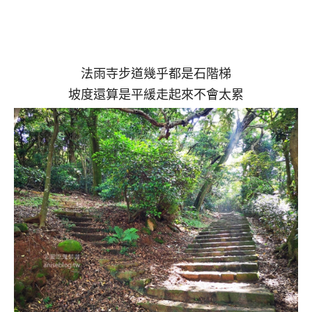
法雨寺步道幾乎都是石階梯
坡度還算是平緩走起來不會太累