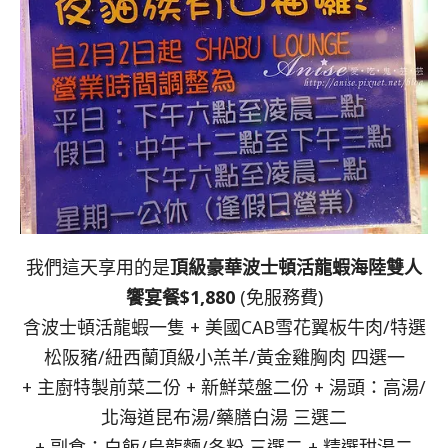
我們這天享用的是
頂級豪華波士頓活龍蝦海陸雙人
饗宴餐$1,880
(免服務費)
含波士頓活龍蝦一隻 + 美國CAB雪花翼板牛肉/特選
松阪豬/紐西蘭頂級小羔羊/黃金雞胸肉 四選一
+ 主廚特製前菜二份 + 新鮮菜盤二份 + 湯頭：高湯/
北海道昆布湯/藥膳白湯 三選二
+ 副食：白飯/烏龍麵/冬粉 三選二 + 精選甜湯二