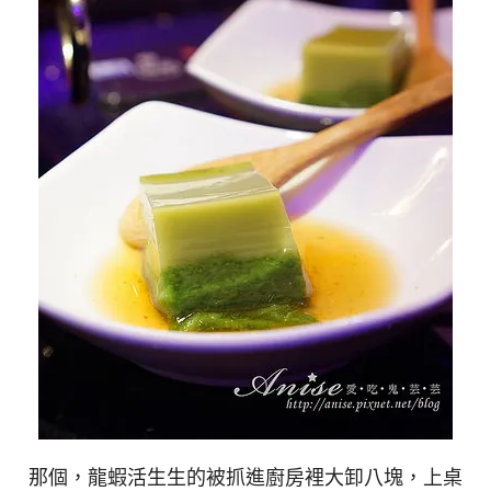
那個，龍蝦活生生的被抓進廚房裡大卸八塊，上桌