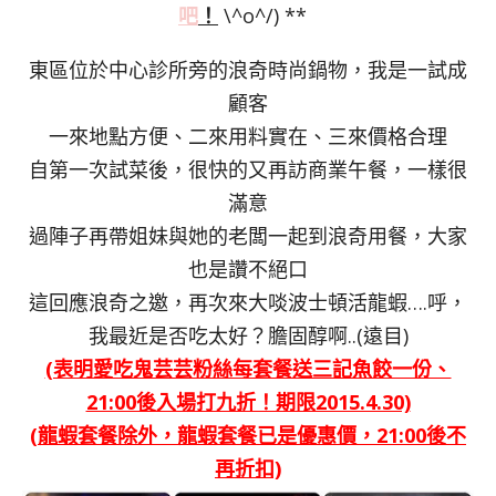
吧
！
\^o^/) **
東區位於中心診所旁的浪奇時尚鍋物，我是一試成
顧客
一來地點方便、二來用料實在、三來價格合理
自第一次試菜後，很快的又再訪商業午餐，一樣很
滿意
過陣子再帶姐妹與她的老闆一起到浪奇用餐，大家
也是讚不絕口
這回應浪奇之邀，再次來大啖波士頓活龍蝦….呼，
我最近是否吃太好？膽固醇啊..(遠目)
(表明愛吃鬼芸芸粉絲每套餐送三記魚餃一份、
21:00後入場打九折！期限2015.4.30)
(龍蝦套餐除外，龍蝦套餐已是優惠價，21:00後不
再折扣)