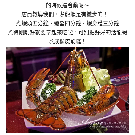
的時候還會動呢～
店員教導我們，煮龍蝦是有撇步的！！
煮蝦頭五分鐘、蝦螯四分鐘、蝦身體三分鐘
煮得剛剛好就要拿起來吃啦，可別把好好的活龍蝦
煮成橡皮筋囉！