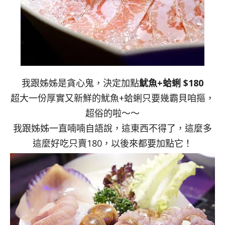
我跟姊姊是貪心鬼，決定加點
魷魚+蛤蜊 $180
超大一份厚實又新鮮的魷魚+蛤蜊只要幾霸貝咱摳，
超俗的啦～～
我跟姊姊一直喃喃自語說，這東西不得了，這麼多
這麼好吃只賣180，以後來都要加點它！