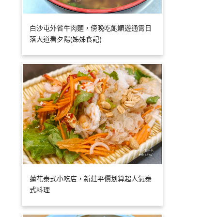
白沙屯外省牛肉麵，傍晚吃飽順遊通霄日
落大道看夕陽(姊姊食記)
蓮花泰式小吃店，新莊平價划算超人氣泰
式料理