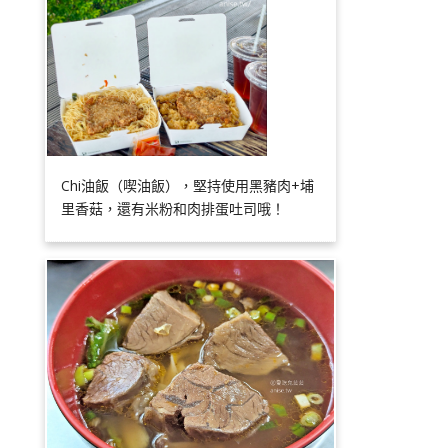
Chi油飯（喫油飯），堅持使用黑豬肉+埔
里香菇，還有米粉和肉排蛋吐司哦！