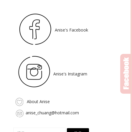
Anise's Facebook
Anise's Instagram
About Anise
anise_chuang@hotmail.com
搜