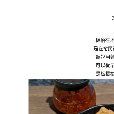
板橋在地
是在裕民
聽說用
可以從
是板橋