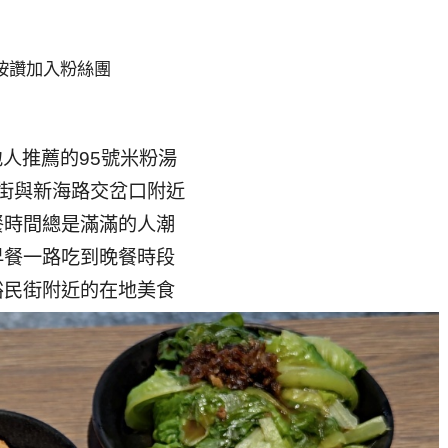
按讚加入粉絲團
人推薦的95號米粉湯
街與新海路交岔口附近
餐時間總是滿滿的人潮
早餐一路吃到晚餐時段
裕民街附近的在地美食