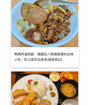
啊興阿滷肉飯，隱藏在八條通巷裡的台味
小吃，松江南京站美食(姊姊食記)