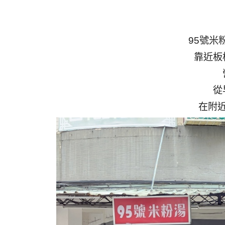
95號米
靠近板
從
在附