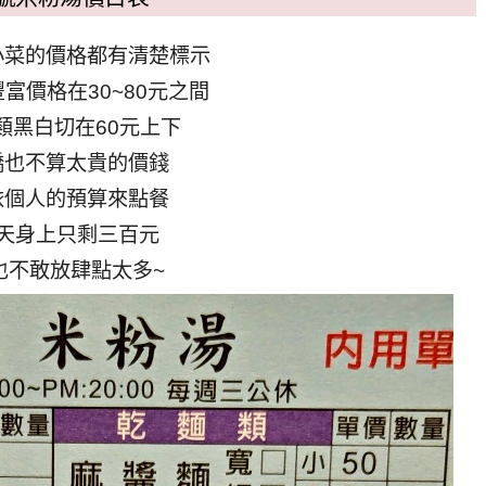
小菜的價格都有清楚標示
富價格在30~80元之間
類黑白切在60元上下
橋也不算太貴的價錢
依個人的預算來點餐
天身上只剩三百元
也不敢放肆點太多~