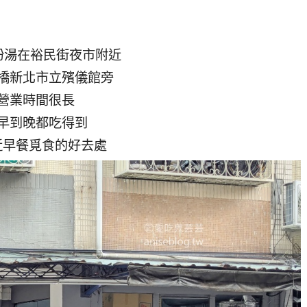
粉湯在裕民街夜市附近
橋新北市立殯儀館旁
營業時間很長
早到晚都吃得到
近早餐覓食的好去處