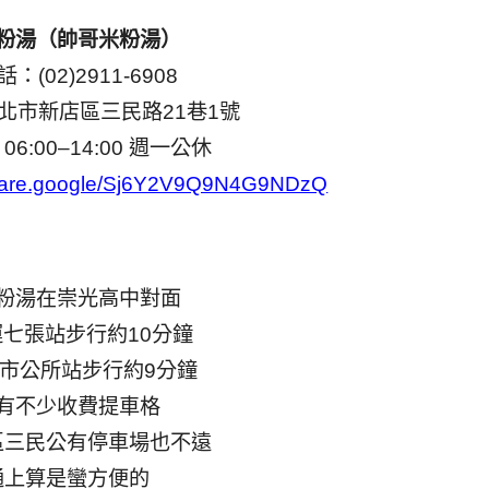
粉湯（帥哥米粉湯）
：(02)2911-6908
北市新店區三民路21巷1號
6:00–14:00 週一公休
share.google/Sj6Y2V9Q9N4G9NDzQ
粉湯在崇光高中對面
七張站步行約10分鐘
市公所站步行約9分鐘
有不少收費提車格
區三民公有停車場也不遠
通上算是蠻方便的