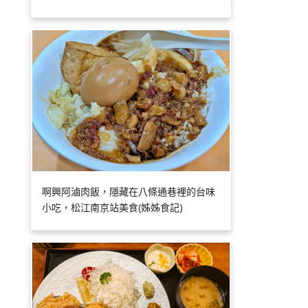
啊興阿滷肉飯，隱藏在八條通巷裡的台味
小吃，松江南京站美食(姊姊食記)