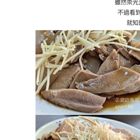
雖然崇光
不過看
就知