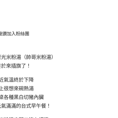
按讚加入粉絲團
崇光米粉湯（帥哥米粉湯）
終於來插旗了！
近氣溫終於下降
上很想來碗熱湯
桌各種黑白切豬內臟
元氣滿滿的台式早午餐！