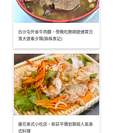
白沙屯外省牛肉麵，傍晚吃飽順遊通霄日
落大道看夕陽(姊姊食記)
蓮花泰式小吃店，新莊平價划算超人氣泰
式料理