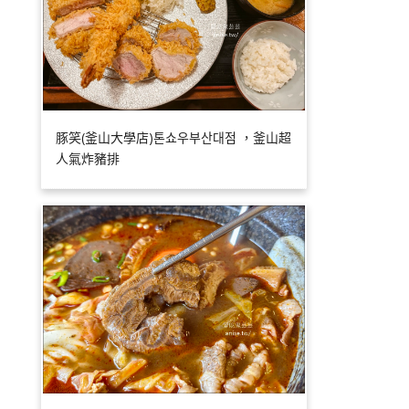
豚笑(釜山大學店)톤쇼우부산대점 ，釜山超
人氣炸豬排