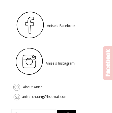
Anise's Facebook
Anise's Instagram
About Anise
anise_chuang@hotmail.com
搜