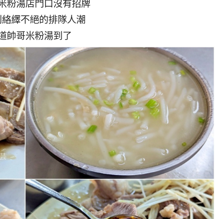
米粉湯店門口沒有招牌
到絡繹不絕的排隊人潮
道帥哥米粉湯到了