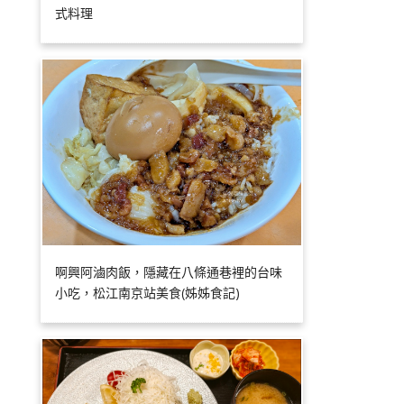
式料理
啊興阿滷肉飯，隱藏在八條通巷裡的台味
小吃，松江南京站美食(姊姊食記)