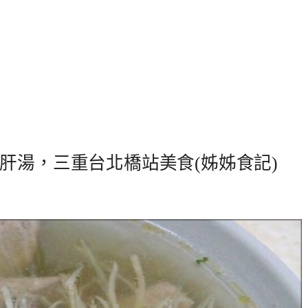
肝湯，三重台北橋站美食(姊姊食記)