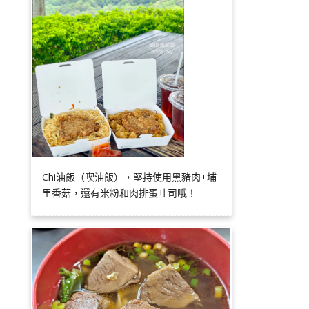
Chi油飯（喫油飯），堅持使用黑豬肉+埔
里香菇，還有米粉和肉排蛋吐司哦！