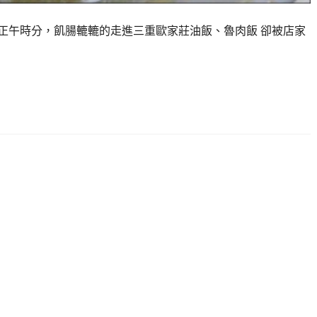
 正午時分，飢腸轆轆的走進三重歐家莊油飯、魯肉飯 卻被店家