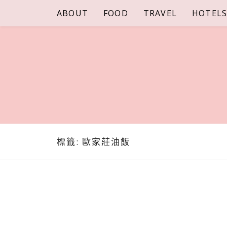
Skip
ABOUT
FOOD
TRAVEL
HOTEL
to
content
標籤:
歐家莊油飯