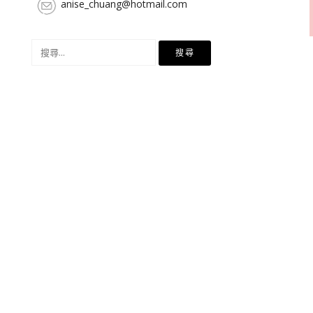
anise_chuang@hotmail.com
搜
尋
關
鍵
字: