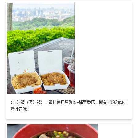
Chi油飯（喫油飯），堅持使用黑豬肉+埔里香菇，還有米粉和肉排
蛋吐司哦！