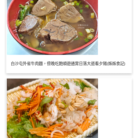
白沙屯外省牛肉麵，傍晚吃飽順遊通霄日落大道看夕陽(姊姊食記)