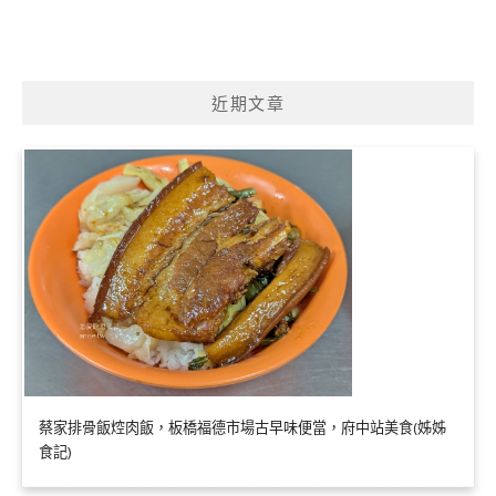
近期文章
蔡家排骨飯焢肉飯，板橋福德市場古早味便當，府中站美食(姊姊
食記)