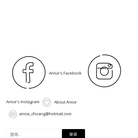
Anise's Facebook
Anise's Instagram
About Anise
anise_chuang@hotmail.com
搜