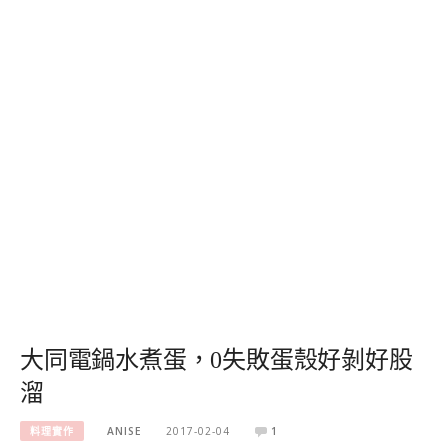
大同電鍋水煮蛋，0失敗蛋殼好剝好股
溜
料理實作
ANISE
2017-02-04
1