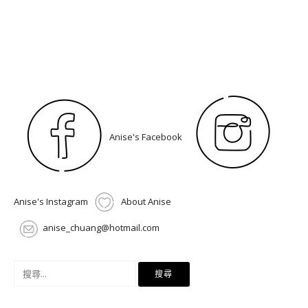
Anise's Facebook
Anise's Instagram
About Anise
anise_chuang@hotmail.com
搜
尋
關