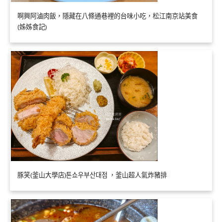
啊興阿滷肉飯，隱藏在八條通巷裡的台味小吃，松江南京站美食
(姊姊食記)
豚笑(釜山大學店)톤쇼우부산대점 ，釜山超人氣炸豬排