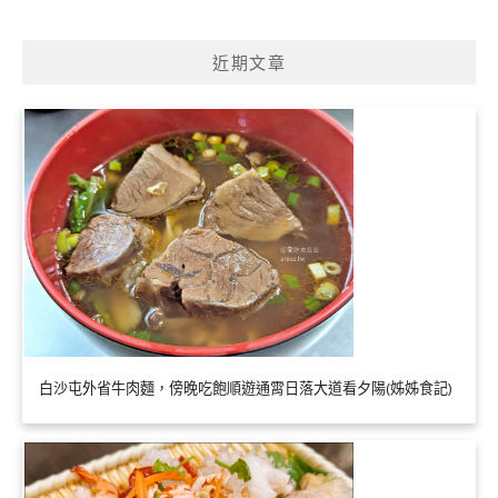
近期文章
白沙屯外省牛肉麵，傍晚吃飽順遊通霄日落大道看夕陽(姊姊食記)