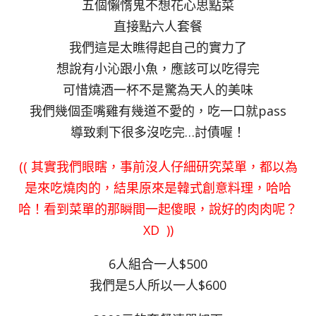
五個懶惰鬼不想花心思點菜
直接點六人套餐
我們這是太瞧得起自己的實力了
想說有小沁跟小魚，應該可以吃得完
可惜燒酒一杯不是驚為天人的美味
我們幾個歪嘴雞有幾道不愛的，吃一口就pass
導致剩下很多沒吃完…討債喔！
(( 其實我們眼瞎，事前沒人仔細研究菜單，都以為
是來吃燒肉的，結果原來是韓式創意料理，哈哈
哈！看到菜單的那瞬間一起傻眼，說好的肉肉呢？
XD ))
6人組合一人$500
我們是5人所以一人$600