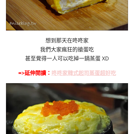
想到那天在咚咚家
我們大家瘋狂的搶蛋吃
甚至覺得一人可以吃掉一鍋蒸蛋 XD
=>延伸閱讀：
咚咚家韓式起司蒸蛋超好吃