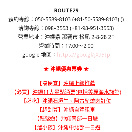
ROUTE29
預約專線：050-5589-8103 (+81-50-5589-8103) ()
洽詢專線：098–3553 (+81-98-951-3553)
營業地址：沖縄県 那覇市 松尾 2-8-28 2F
營業時間：17:00～2:00
google 地圖：
https://goo.gl/jX95tp
★ 沖繩優惠票券 ★
【最便宜】
沖繩上網推薦
【必買】
沖繩11大景點通票(包括美麗海水族館)
【必吃】
沖繩石垣牛、阿古豬燒肉訂位
【超划算】
沖繩自駕租車
【輕鬆遊】
沖繩南部一日遊
【溜小孩】
沖繩中北部一日遊