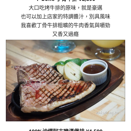
大口吃烤牛排的原味，就是豪邁
也可以加上店家的特調醬汁，別具風味
我喜歡丁骨牛排粗曠的牛肉香氣與嚼勁
又香又過癮