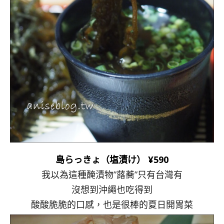
島らっきょ（塩漬け） ¥590
我以為這種醃漬物”蕗蕎”只有台灣有
沒想到沖繩也吃得到
酸酸脆脆的口感，也是很棒的夏日開胃菜