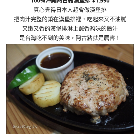
100%沖繩阿古豬漢堡排 ¥1,590
真心覺得日本人超會做漢堡排
把肉汁完整的鎖在漢堡排裡，吃起來又不油膩
又嫩又香的漢堡排淋上鹹香夠味的醬汁
是台灣吃不到的美味，阿古豬就是厲害！