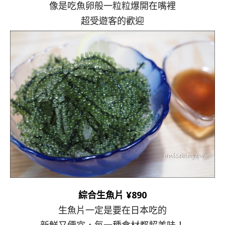
像是吃魚卵般一粒粒爆開在嘴裡
超受遊客的歡迎
綜合生魚片 ¥890
生魚片一定是要在日本吃的