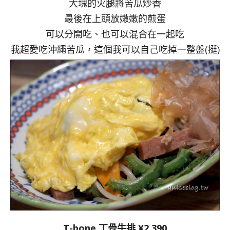
大塊的火腿將苦瓜炒香
最後在上頭放嫩嫩的煎蛋
可以分開吃、也可以混合在一起吃
我超愛吃沖繩苦瓜，這個我可以自己吃掉一整盤(挺)
T-bone 丁骨牛排 ¥2,390