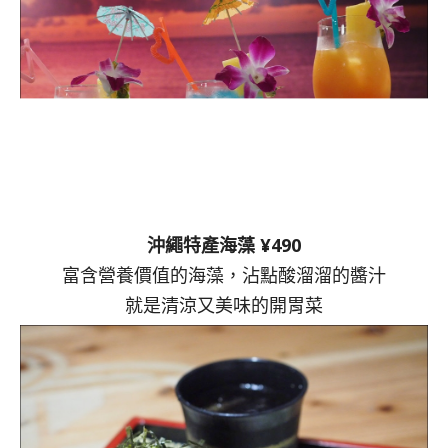
沖繩特產海藻 ¥490
富含營養價值的海藻，沾點酸溜溜的醬汁
就是清涼又美味的開胃菜