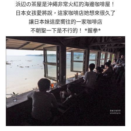
浜辺の茶屋是沖繩非常火紅的海邊咖啡屋！
日本女孩愛將說，這家咖啡店她想來很久了
讓日本妹這麼嚮往的一家咖啡店
不朝聖一下是不行的！ *握拳*