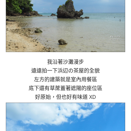
我沿著沙灘漫步
遠遠拍一下浜辺の茶屋的全貌
左方的建築就是室內用餐區
底下還有草蓆蓋著遮陽的座位區
好原始，但也好有味道 XD