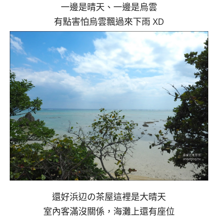
一邊是晴天、一邊是烏雲
有點害怕烏雲飄過來下雨 XD
還好浜辺の茶屋這裡是大晴天
室內客滿沒關係，海灘上還有座位