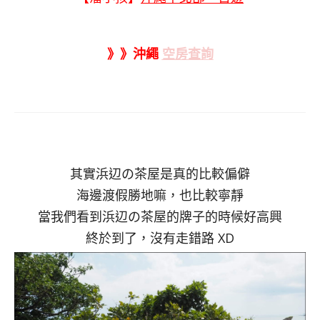
》》沖繩
空房查詢
其實浜辺の茶屋是真的比較偏僻
海邊渡假勝地嘛，也比較寧靜
當我們看到浜辺の茶屋的牌子的時候好高興
終於到了，沒有走錯路 XD