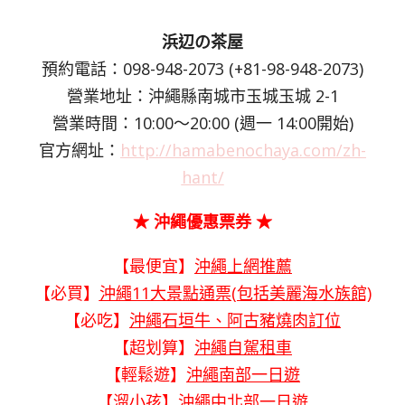
浜辺の茶屋
預約電話：098-948-2073 (+81-98-948-2073)
營業地址：沖繩縣南城市玉城玉城 2-1
營業時間：10:00～20:00 (週一 14:00開始)
官方網址：
http://hamabenochaya.com/zh-
hant/
★ 沖繩優惠票券 ★
【最便宜】
沖繩上網推薦
【必買】
沖繩11大景點通票(包括美麗海水族館)
【必吃】
沖繩石垣牛、阿古豬燒肉訂位
【超划算】
沖繩自駕租車
【輕鬆遊】
沖繩南部一日遊
【溜小孩】
沖繩中北部一日遊