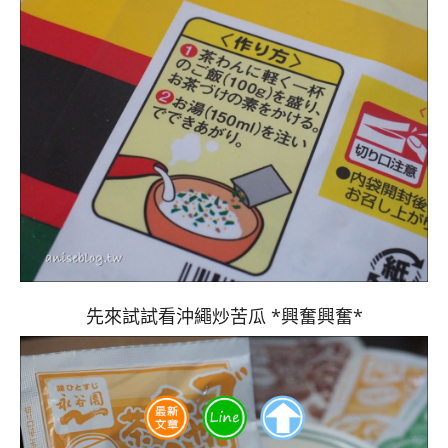
先來試試看沖繩炒苦瓜 *興奮興奮*