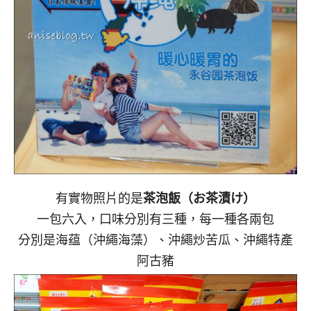
有實物照片的是
茶泡飯（お茶漬け）
一包六入，口味分別有三種，每一種各兩包
分別是海蕴（沖繩海藻）、沖繩炒苦瓜、沖繩特產
阿古豬