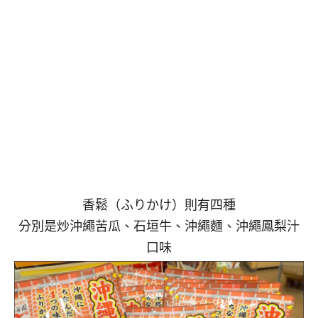
香鬆（ふりかけ）則有四種
分別是炒沖繩苦瓜、石垣牛、沖繩麵、沖繩鳳梨汁
口味