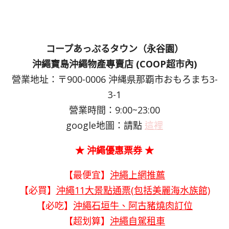
コープあっぷるタウン（永谷園）
沖繩寶島沖繩物產專賣店 (COOP超市內)
營業地址：〒900-0006 沖縄県那覇市おもろまち3-
3-1
營業時間：9:00~23:00
google地圖：請點
這裡
★ 沖繩優惠票券 ★
【最便宜】
沖繩上網推薦
【必買】
沖繩11大景點通票(包括美麗海水族館)
【必吃】
沖繩石垣牛、阿古豬燒肉訂位
【超划算】
沖繩自駕租車