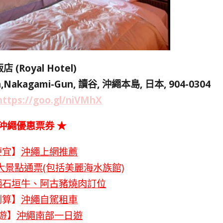
 (Royal Hotel)
,Nakagami-Gun, 讀谷, 沖繩本島, 日本, 904-0304
https://goo.gl/niVMhX
 沖繩優惠票券 ★
便宜】
沖繩上網推薦
大景點通票(包括美麗海水族館)
繩石垣牛、阿古豬燒肉訂位
划算】
沖繩自駕租車
遊】
沖繩南部一日遊