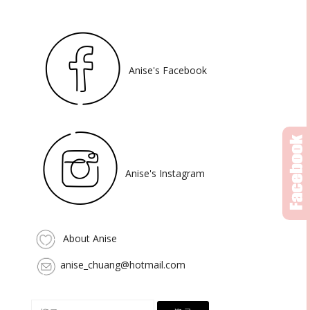
Anise's Facebook
Anise's Instagram
About Anise
anise_chuang@hotmail.com
搜