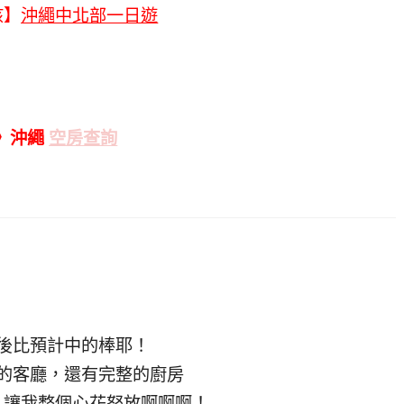
孩】
沖繩中北部一日遊
》沖繩
空房查詢
後比預計中的棒耶！
的客廳，還有完整的廚房
，讓我整個心花怒放啊啊啊！