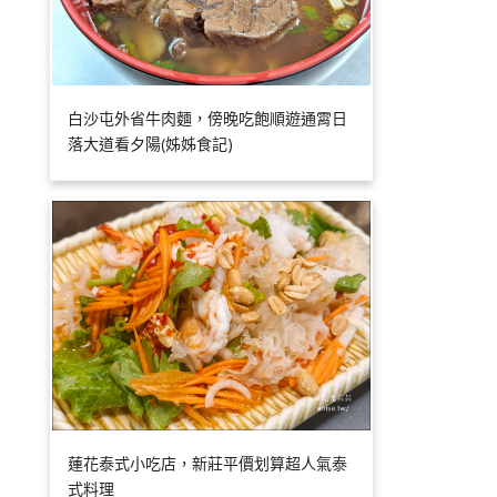
白沙屯外省牛肉麵，傍晚吃飽順遊通霄日
落大道看夕陽(姊姊食記)
蓮花泰式小吃店，新莊平價划算超人氣泰
式料理