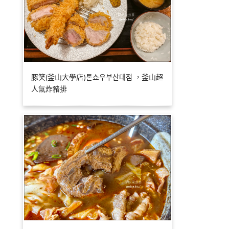
豚笑(釜山大學店)톤쇼우부산대점 ，釜山超
人氣炸豬排