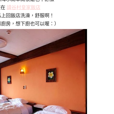
住在
讀谷村皇家飯店
馬上回飯店洗澡，舒服啊！
與廚房，想下廚也可以喔：）