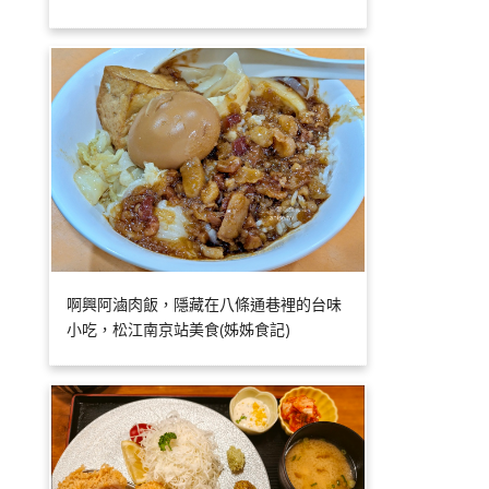
啊興阿滷肉飯，隱藏在八條通巷裡的台味
小吃，松江南京站美食(姊姊食記)