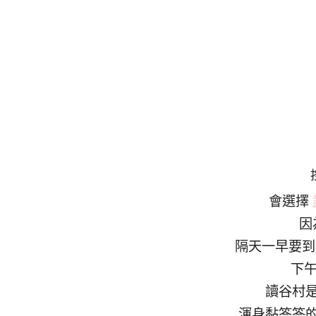
會選擇
因
隔天一早要
下
讀谷村
渾身黏答答