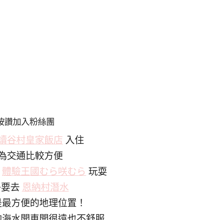
按讚加入粉絲團
讀谷村皇家飯店
入住
為交通比較方便
到
體驗王國むら咲むら
玩耍
午要去
恩納村潛水
是最方便的地理位置！
的海水開車開很遠也不舒服