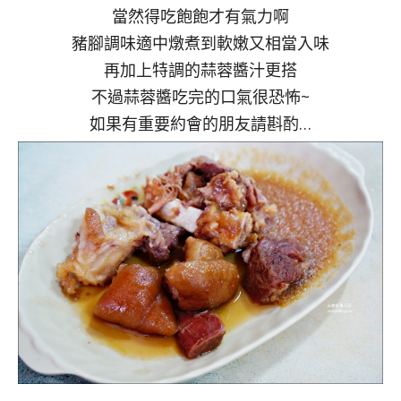
當然得吃飽飽才有氣力啊
豬腳調味適中燉煮到軟嫩又相當入味
再加上特調的蒜蓉醬汁更搭
不過蒜蓉醬吃完的口氣很恐怖~
如果有重要約會的朋友請斟酌…