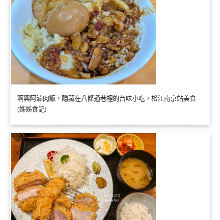
啊興阿滷肉飯，隱藏在八條通巷裡的台味小吃，松江南京站美食
(姊姊食記)