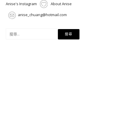
Anise's Instagram
About Anise
anise_chuang@hotmail.com
搜
尋
關
鍵
字: