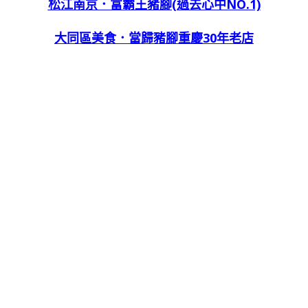
松江南京．富霸王豬腳(過去心中NO.1)
大同區美食．當歸豬腳重慶30年老店