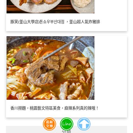
豚笑(釜山大學店)톤쇼우부산대점 ，釜山超人氣炸豬排
香川撈麵，桃園藝文特區美食，麻辣系列真的辣哦！
分類