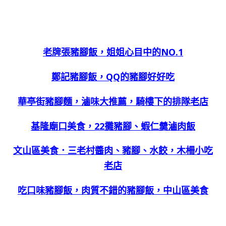
老牌張豬腳飯，姐姐心目中的NO.1
鄭記豬腳飯，QQ的豬腳好好吃
華亭街豬腳麵，滷味大推薦，騎樓下的排隊老店
基隆廟口美食，22攤豬腳、蝦仁羹滷肉飯
文山區美食．三老村醬肉、豬腳、水餃，木柵小吃
老店
吃口味豬腳飯，肉質不錯的豬腳飯，中山區美食