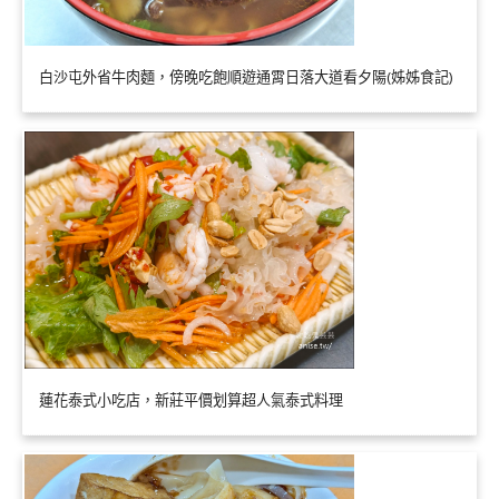
白沙屯外省牛肉麵，傍晚吃飽順遊通霄日落大道看夕陽(姊姊食記)
蓮花泰式小吃店，新莊平價划算超人氣泰式料理