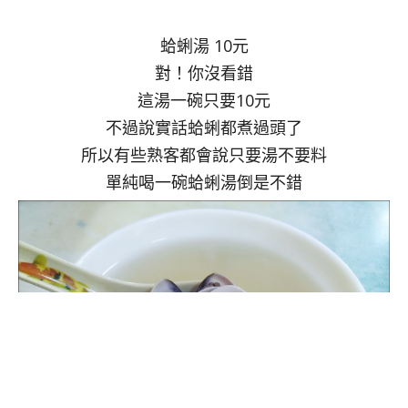
蛤蜊湯 10元
對！你沒看錯
這湯一碗只要10元
不過說實話蛤蜊都煮過頭了
所以有些熟客都會說只要湯不要料
單純喝一碗蛤蜊湯倒是不錯