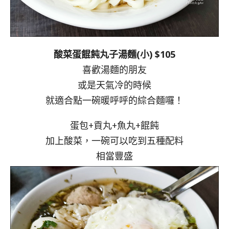
酸菜蛋餛飩丸子湯麵(小) $105
喜歡湯麵的朋友
或是天氣冷的時候
就適合點一碗暖呼呼的綜合麵囉！
蛋包+貢丸+魚丸+餛飩
加上酸菜，一碗可以吃到五種配料
相當豐盛