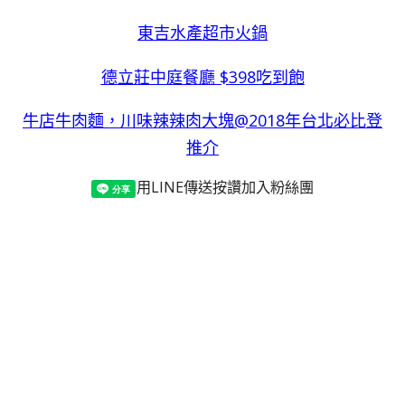
東吉水產超市火鍋
德立莊中庭餐廳 $398吃到飽
牛店牛肉麵，川味辣辣肉大塊@2018年台北必比登
推介
用LINE傳送
按讚加入粉絲團