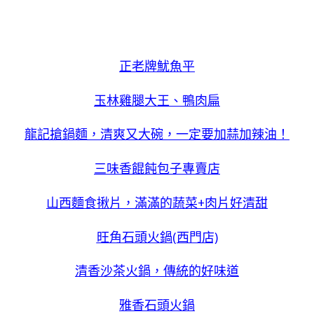
正老牌魷魚平
玉林雞腿大王、鴨肉扁
龍記搶鍋麵，清爽又大碗，一定要加蒜加辣油！
三味香餛飩包子專賣店
山西麵食揪片，滿滿的蔬菜+肉片好清甜
旺角石頭火鍋(西門店)
清香沙茶火鍋，傳統的好味道
雅香石頭火鍋