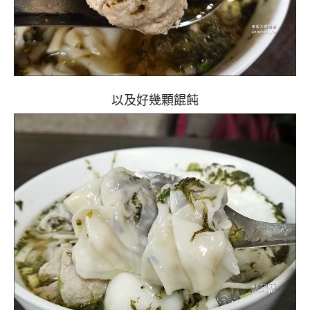
以及好幾顆餛飩