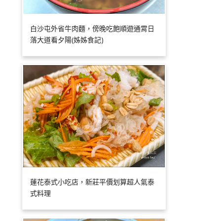
白沙屯外省牛肉麵，傍晚吃飽順遊通霄日
落大道看夕陽(姊姊食記)
蓮花泰式小吃店，新莊平價划算超人氣泰
式料理