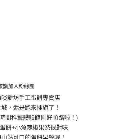
按讚加入粉絲團
的啖餅坊手工蛋餅專賣店
土城，還是跑來插旗了！
鼎時間科藝體驗館剛好順路啦！)
蛋餅+小魚辣椒果然很對味
海山站可口的蛋餅早餐喔！