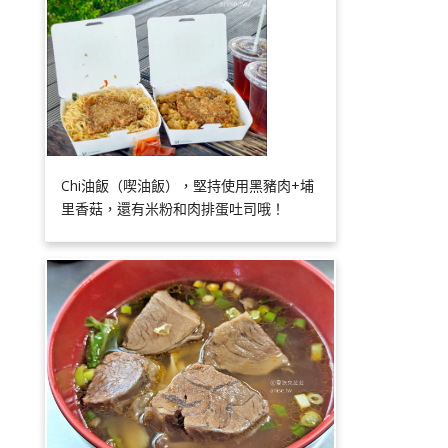
Chi油飯（喫油飯），堅持使用黑豬肉+埔
里香菇，還有米粉和肉排蛋吐司哦！