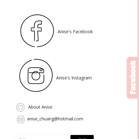
Anise's Facebook
Anise's Instagram
About Anise
anise_chuang@hotmail.com
搜