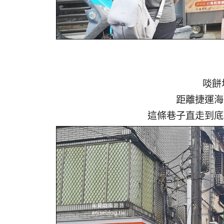
啖餅
距離捷運海
這條巷子直走到底