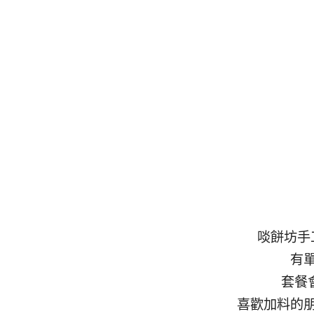
啖餅坊手
有
套餐
喜歡加料的