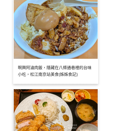
啊興阿滷肉飯，隱藏在八條通巷裡的台味
小吃，松江南京站美食(姊姊食記)