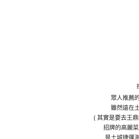
眾人推薦
雖然遠在
( 其實是要去王
招牌的高麗菜
是土城捷運