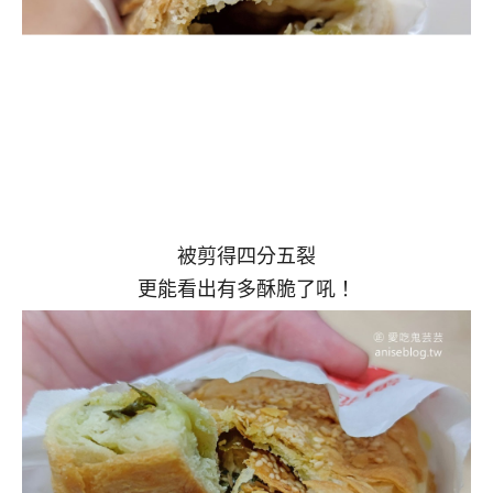
被剪得四分五裂
更能看出有多酥脆了吼！