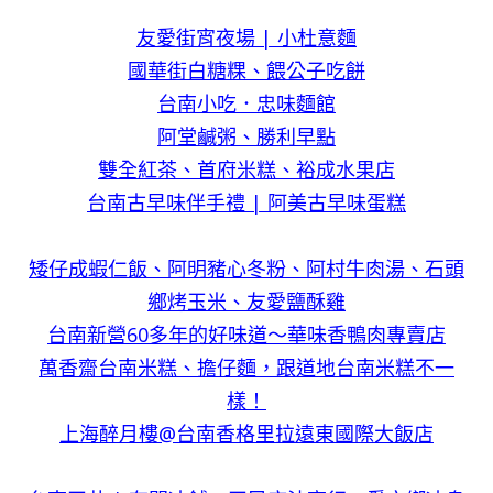
友愛街宵夜場 | 小杜意麵
國華街白糖粿、餵公子吃餅
台南小吃．忠味麵館
阿堂鹹粥、勝利早點
雙全紅茶、首府米糕、裕成水果店
台南古早味伴手禮 | 阿美古早味蛋糕
矮仔成蝦仁飯、阿明豬心冬粉、阿村牛肉湯、石頭
鄉烤玉米、友愛鹽酥雞
台南新營60多年的好味道～華味香鴨肉專賣店
萬香齋台南米糕、擔仔麵，跟道地台南米糕不一
樣！
上海醉月樓@台南香格里拉遠東國際大飯店