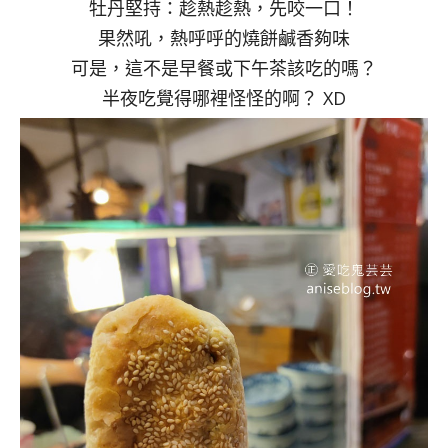
牡丹堅持：趁熱趁熱，先咬一口！
果然吼，熱呼呼的燒餅鹹香夠味
可是，這不是早餐或下午茶該吃的嗎？
半夜吃覺得哪裡怪怪的啊？ XD