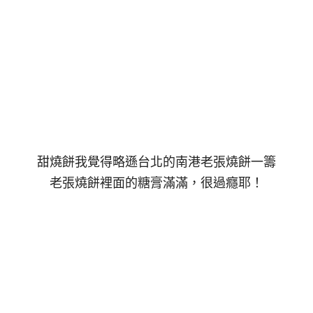
甜燒餅我覺得略遜台北的南港老張燒餅一籌
老張燒餅裡面的糖膏滿滿，很過癮耶！