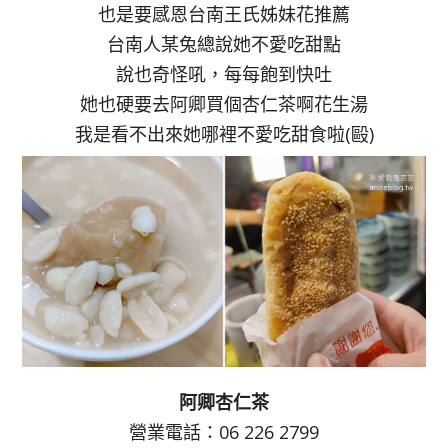
也是要感恩台南王氏姊妹花推薦
台南人某兔總說她不愛吃甜點
說也奇怪吼，每每飽到快吐
她也硬要去阿卿買個杏仁茶啊花生湯
我是看不出來她哪裡不愛吃甜食啦(毆)
阿卿杏仁茶
營業電話：06 226 2799