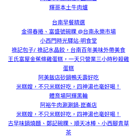
輝哥本土牛肉爐
台南早餐精選
金得春捲、富盛號碗粿 @台南永樂市場
小西門時光驛站-明食堂
祿記包子/ 祿記水晶餃，台南百年美味外帶美食
王氏富屋金蕉條雞蛋糕，一天只營業三小時秒殺雞
蛋糕
阿美飯店砂鍋鴨夭壽好吃
米糕嫂，不只米糕好吃，四神湯也毫好喝！
體育場阿輝黑輪
阿裕牛肉涮涮鍋-崑崙店
米糕嫂，不只米糕好吃，四神湯也毫好喝！
古早味鍋燒麵、鄭記碗粿、順天冰棒、小西腳青草
茶