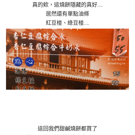
真的欸，這燒餅隱藏的真好….
居然還有單點油條
紅豆椪、綠豆椪….
這回我們甜鹹燒餅都買了