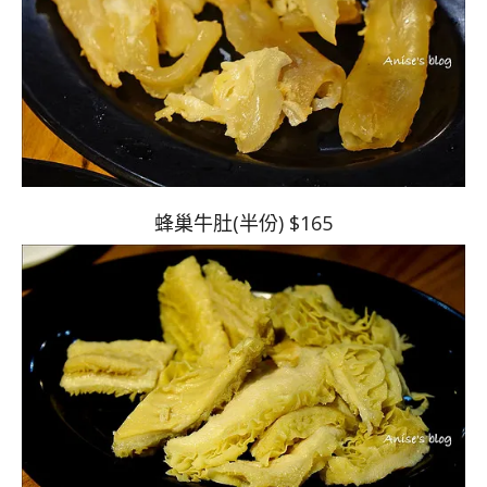
蜂巢牛肚(半份) $165