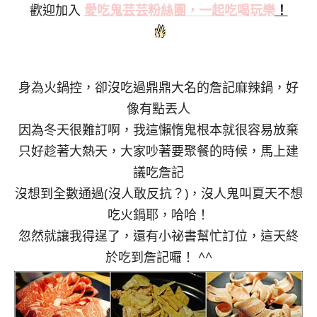
歡迎加入
愛吃鬼芸芸粉絲
團，一起吃喝玩樂
！
身為火鍋控，卻沒吃過鼎鼎大名的詹記麻辣鍋，好
像有點丟人
因為冬天很難訂啊，我這懶惰鬼根本就很容易放棄
只好趁著大熱天，大家吵著要聚餐的時候，馬上建
議吃詹記
沒想到全數通過(沒人敢反抗？)，沒人鬼叫夏天不想
吃火鍋耶，哈哈！
忽然就讓我得逞了，還有小祕書幫忙訂位，這天終
於吃到詹記囉！ ^^