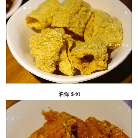
油條 $40