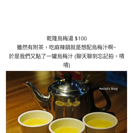
乾隆烏梅湯 $100
雖然有附茶，吃麻辣鍋就是想配烏梅汁啊~
於是我們又點了一罐烏梅汁 (聊天聊到忘記拍，嘖
嘖)