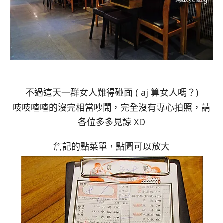
不過這天一群女人難得碰面 ( aj 算女人嗎？)
吱吱喳喳的沒完相當吵鬧，完全沒有專心拍照，請
各位多多見諒 XD
詹記的點菜單，點圖可以放大