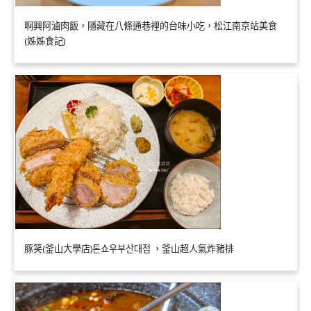
啊興阿滷肉飯，隱藏在八條通巷裡的台味小吃，松江南京站美食
(姊姊食記)
豚笑(釜山大學店)톤쇼우부산대점 ，釜山超人氣炸豬排