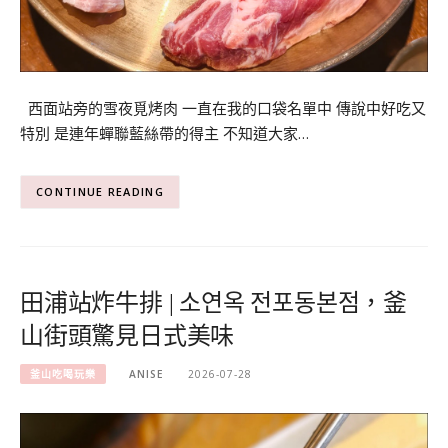
西面站旁的雪夜覓烤肉 一直在我的口袋名單中 傳說中好吃又
特別 是連年蟬聯藍絲帶的得主 不知道大家…
CONTINUE READING
田浦站炸牛排 | 소연옥 전포동본점，釜
山街頭驚見日式美味
釜山吃喝玩樂
ANISE
2026-07-28