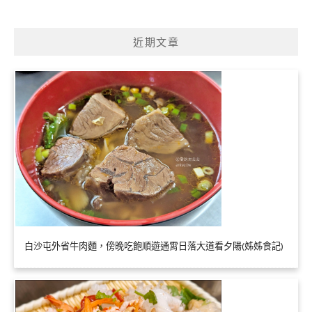
近期文章
白沙屯外省牛肉麵，傍晚吃飽順遊通霄日落大道看夕陽(姊姊食記)