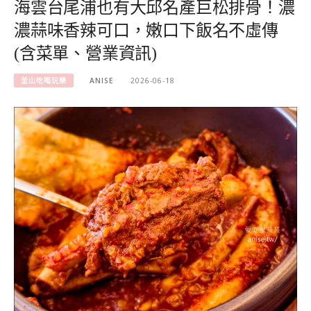
海雲台尾浦也有大邱名產巨松排骨！濃
濃蒜味香辣可口，嫩口下飯名不虛傳
(含菜單、營業資訊)
釜山吃喝玩樂
ANISE
2026-06-18