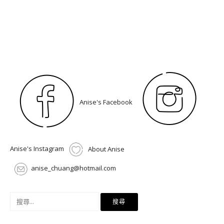
Anise's Facebook
Anise's Instagram
About Anise
anise_chuang@hotmail.com
搜
尋
關