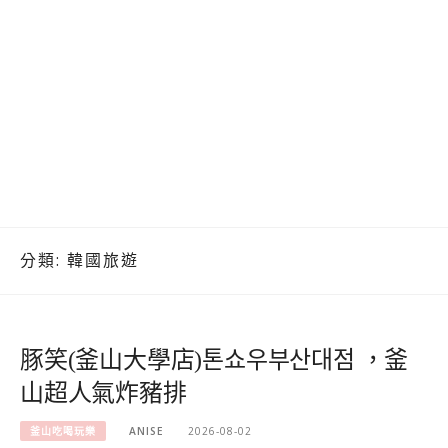
分類:
韓國旅遊
豚笑(釜山大學店)톤쇼우부산대점 ，釜
山超人氣炸豬排
釜山吃喝玩樂
ANISE
2026-08-02