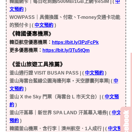
韓國網卡｜每日吃到飽/500MB/1GB上網卡eSIM | (
中
文預約
)
WOWPASS｜具備換匯、付款、T-money交通卡功能
的預付卡 | (
中文預約
)
《韓國優惠機票
》
韓亞航空優惠機票：
https://bit.ly/3PzFcPk
更多優惠機票：
https://bit.ly/3Tu5tQm
《釜山旅遊工具推薦
》
釜山通行證 VISIT BUSAN PASS | (
中文預約
)
釜山海雲台藍線公園海邊列車・天空膠囊列車票| (
中
文預約
)
釜山 X the Sky 門票（海雲台 L 市天文台）| (
中文預
約
)
釜山汗蒸幕｜新世界 SPA LAND 汗蒸幕入場券| (
中文
預約
)
韓
國釜山機票．含行李｜濟州航空．1人成行 | (
中文預