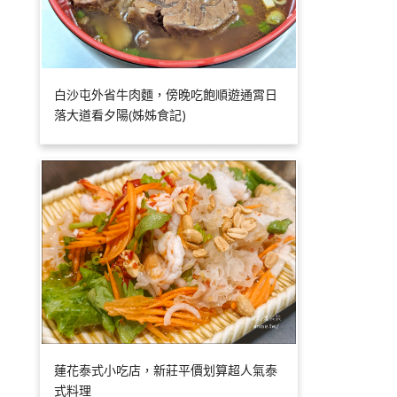
白沙屯外省牛肉麵，傍晚吃飽順遊通霄日
落大道看夕陽(姊姊食記)
蓮花泰式小吃店，新莊平價划算超人氣泰
式料理