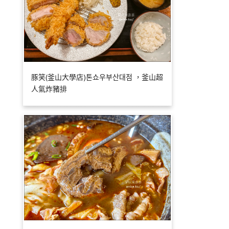
豚笑(釜山大學店)톤쇼우부산대점 ，釜山超
人氣炸豬排