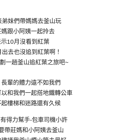
表弟妹們帶媽媽去釜山玩
莊媽跟小阿姨一起拎去
示10月沒看到紅葉
月出去也沒追到紅葉啊！
劃一趟釜山追紅葉之旅吧~
，長輩的體力遠不如我們
可以和我們一起搭地鐵轉公車
不起樓梯和迷路還有久候
有得力幫手-包車司機小許
要帶莊媽和小阿姨去釜山