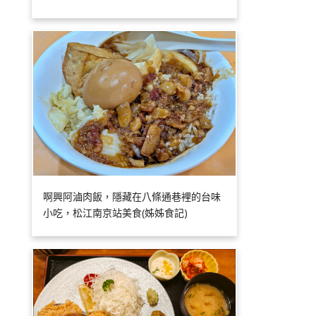
啊興阿滷肉飯，隱藏在八條通巷裡的台味
小吃，松江南京站美食(姊姊食記)