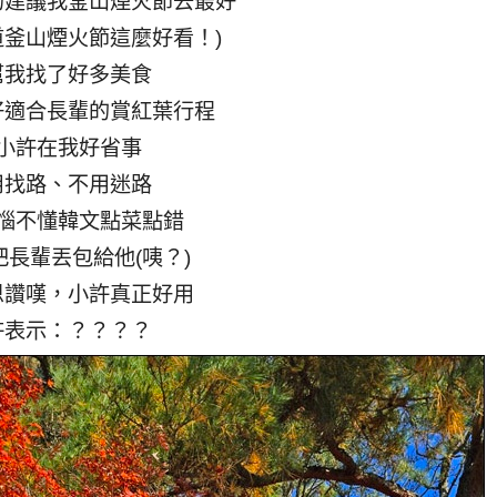
的建議我釜山煙火節去最好
道釜山煙火節這麼好看！)
幫我找了好多美食
好適合長輩的賞紅葉行程
小許在我好省事
用找路、不用迷路
惱不懂韓文點菜點錯
把長輩丟包給他(咦？)
恩讚嘆，小許真正好用
許表示：？？？？