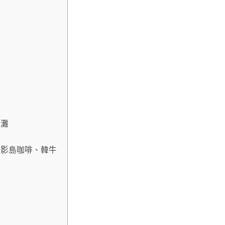
沙灘
、影島咖啡、韓牛