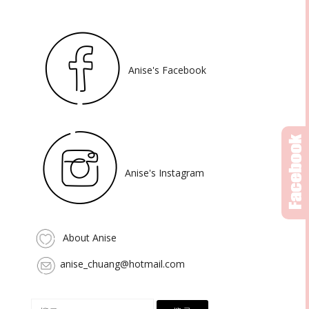
Anise's Facebook
Anise's Instagram
About Anise
anise_chuang@hotmail.com
搜