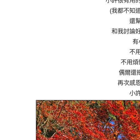
小許很有用
(我都不知
還
和我討論
有
不
不用煩
偶爾還
再次感
小