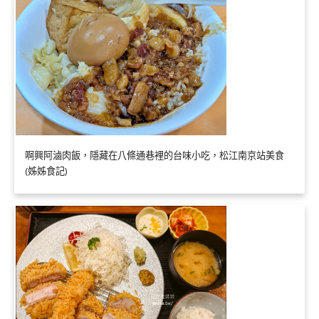
啊興阿滷肉飯，隱藏在八條通巷裡的台味小吃，松江南京站美食
(姊姊食記)