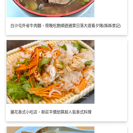
白沙屯外省牛肉麵，傍晚吃飽順遊通霄日落大道看夕陽(姊姊食記)
蓮花泰式小吃店，新莊平價划算超人氣泰式料理