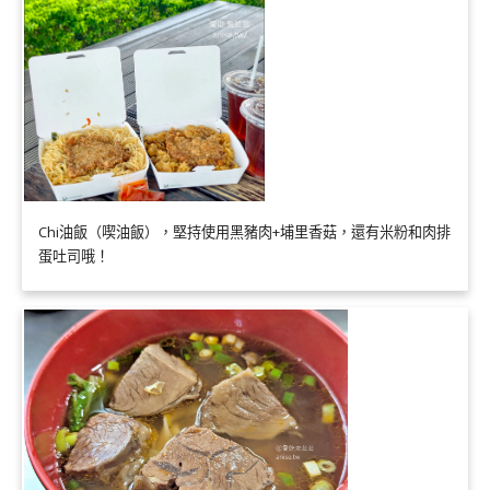
Chi油飯（喫油飯），堅持使用黑豬肉+埔里香菇，還有米粉和肉排
蛋吐司哦！