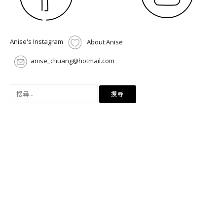
Anise's Instagram
About Anise
anise_chuang@hotmail.com
搜
尋
關
鍵
字: