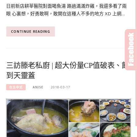
日前新店耕莘醫院對面喝魚湯 路過滿滿炸雞，我還多看了兩
眼 心裏想，好勇敢啊，敢開在這種人不多的地方 XD 上網…
CONTINUE READING
三訪滕老私廚 | 超大份量CP值破表、飽
到天靈蓋
台北中式
ANISE
2018-03-17