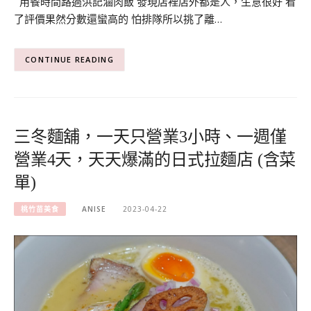
用餐時間路過洪記滷肉飯 發現店裡店外都是人，生意很好 看
了評價果然分數還蠻高的 怕排隊所以挑了離…
CONTINUE READING
三冬麵舖，一天只營業3小時、一週僅
營業4天，天天爆滿的日式拉麵店 (含菜
單)
桃竹苗美食
ANISE
2023-04-22