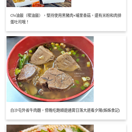
Chi油飯（喫油飯），堅持使用黑豬肉+埔里香菇，還有米粉和肉排
蛋吐司哦！
白沙屯外省牛肉麵，傍晚吃飽順遊通霄日落大道看夕陽(姊姊食記)