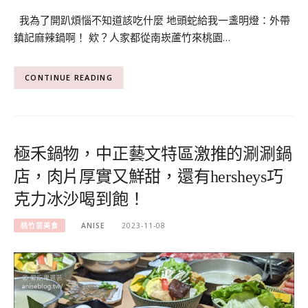
我為了開趴煩惱不知道該吃什麼 地頭蛇給我一盞明燈：外帶
鎮記麻辣鍋啊！ 欸？人家都從南崁蘆竹來桃園…
CONTINUE READING
極禾鍋物，中正藝文特區激推的涮涮鍋
店，肉片厚實又鮮甜，還有hersheys巧
克力冰沙喝到飽！
桃竹苗美食
ANISE
2023-11-08