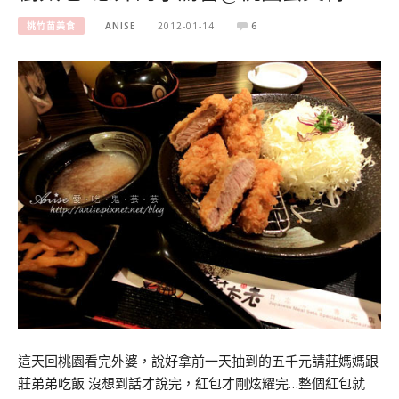
桃竹苗美食
ANISE
2012-01-14
6
這天回桃園看完外婆，說好拿前一天抽到的五千元請莊媽媽跟
莊弟弟吃飯 沒想到話才說完，紅包才剛炫耀完…整個紅包就