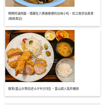
啊興阿滷肉飯，隱藏在八條通巷裡的台味小吃，松江南京站美食
(姊姊食記)
豚笑(釜山大學店)톤쇼우부산대점 ，釜山超人氣炸豬排