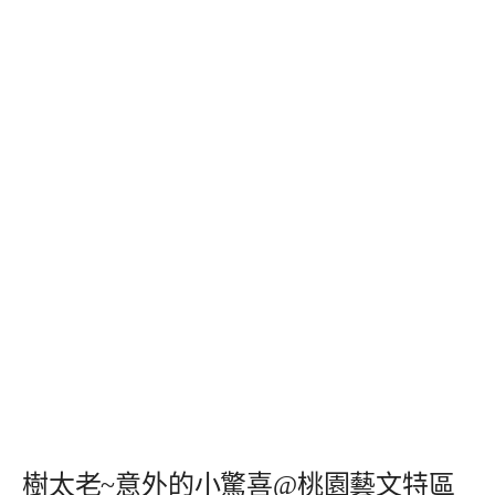
樹太老~意外的小驚喜@桃園藝文特區