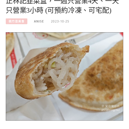
正林記韭菜盒，一週只營業4天、一天
只營業3小時 (可預約冷凍、可宅配)
桃竹苗美食
ANISE
2023-10-25