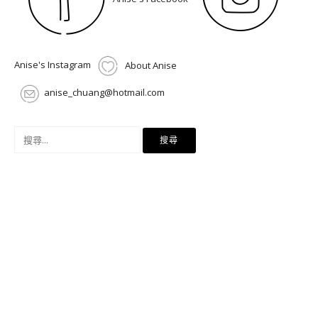
Anise's Instagram
About Anise
anise_chuang@hotmail.com
搜
尋
關
鍵
字: