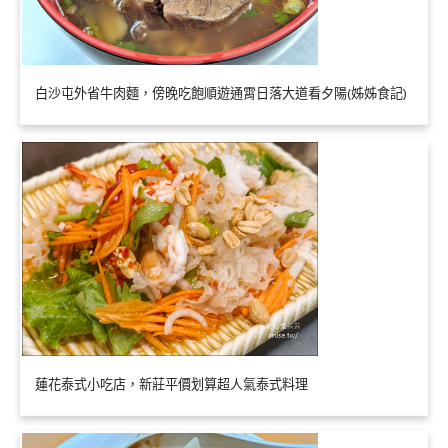
白沙屯外省牛肉麵，傍晚吃飽順遊通霄日落大道看夕陽(姊姊食記)
蓮花泰式小吃店，新莊平價划算超人氣泰式料理