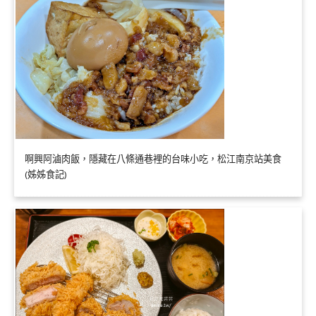
啊興阿滷肉飯，隱藏在八條通巷裡的台味小吃，松江南京站美食
(姊姊食記)