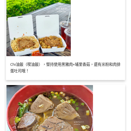
Chi油飯（喫油飯），堅持使用黑豬肉+埔里香菇，還有米粉和肉排
蛋吐司哦！