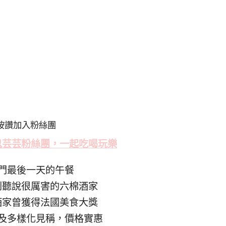
按讚加入粉絲團
鬼芸芸粉絲
團，一起吃喝玩樂
門最後一天的午餐
到聽說很厲害的六棉酒家
酒家曾獲得法國美食大獎
及多樣化見稱，價格實惠