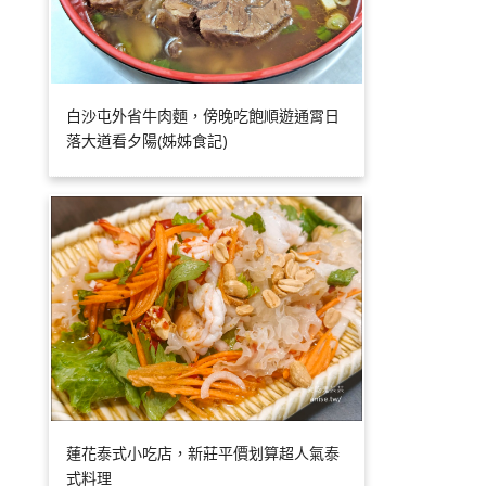
白沙屯外省牛肉麵，傍晚吃飽順遊通霄日
落大道看夕陽(姊姊食記)
蓮花泰式小吃店，新莊平價划算超人氣泰
式料理