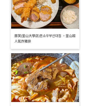
豚笑(釜山大學店)톤쇼우부산대점 ，釜山超
人氣炸豬排