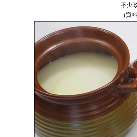
不少
(資