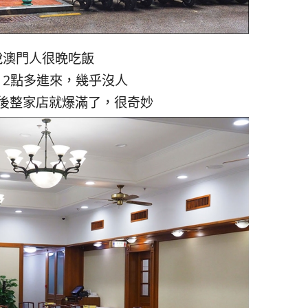
說澳門人很晚吃飯
12點多進來，幾乎沒人
後整家店就爆滿了，很奇妙