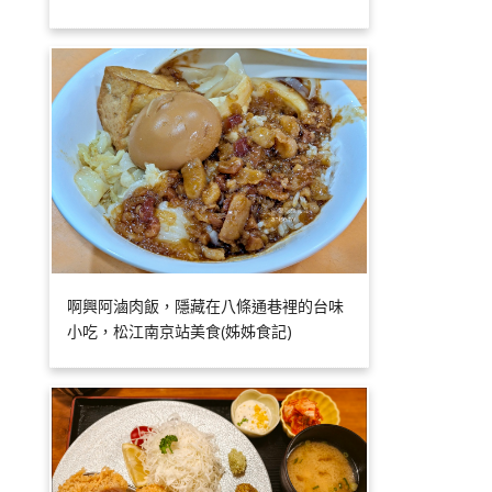
啊興阿滷肉飯，隱藏在八條通巷裡的台味
小吃，松江南京站美食(姊姊食記)