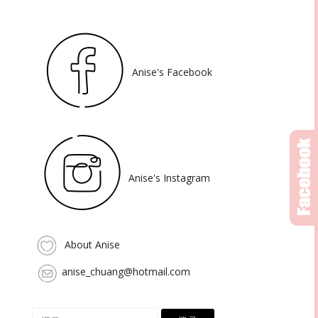
Anise's Facebook
Anise's Instagram
About Anise
anise_chuang@hotmail.com
搜