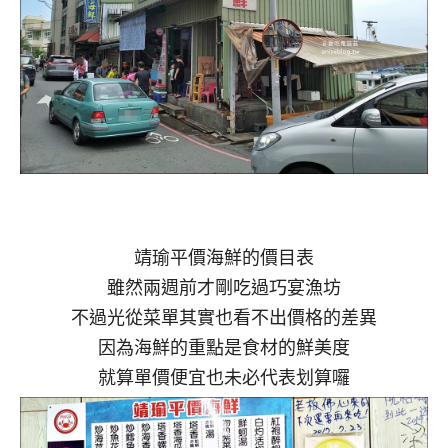
靖瑜平價海鮮的價目表
雖然兩週前才剛吃過巧宴漁坊
不過光從菜單其實也看不出價格的差異
因為海鮮的重點是食材的鮮美度
就算單價便宜也未必代表划算囉