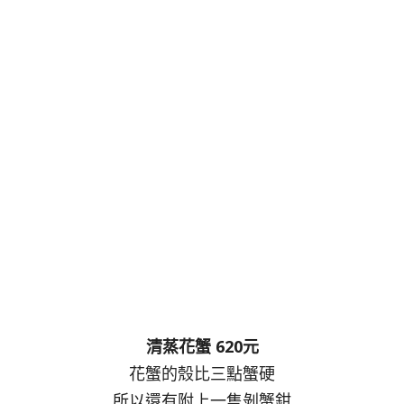
清蒸花蟹 620元
花蟹的殼比三點蟹硬
所以還有附上一隻剝蟹鉗