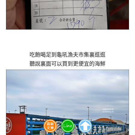
吃飽喝足到龜吼漁夫市集裏逛逛
聽說裏面可以買到更便宜的海鮮