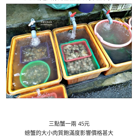
三點蟹一兩 45元
螃蟹的大小肉質飽滿度影響價格甚大