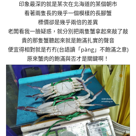
印象最深的就是某次在北海道的某個朝市
看著兩隻長的幾乎一個模樣的長腳蟹
標價卻是幾乎兩倍的差異
老闆看我一臉疑惑，就分別把兩隻蟹拿起來敲了敲
貴的那隻蟹聽起來就是飽滿扎實的聲音
便宜得相對就是冇冇(台語讀「pàng」不飽滿之意)
原來蟹肉的飽滿與否才是關鍵啊！