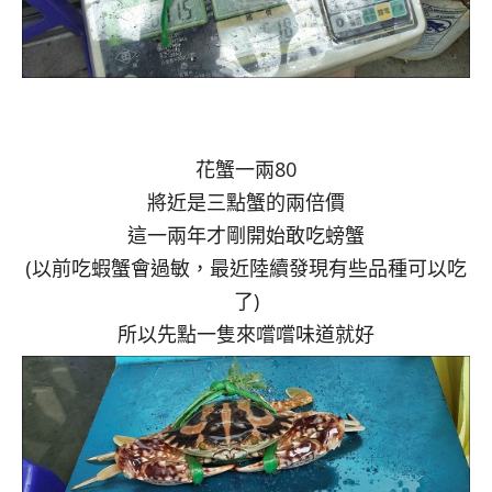
花蟹一兩80
將近是三點蟹的兩倍價
這一兩年才剛開始敢吃螃蟹
(以前吃蝦蟹會過敏，最近陸續發現有些品種可以吃
了)
所以先點一隻來嚐嚐味道就好