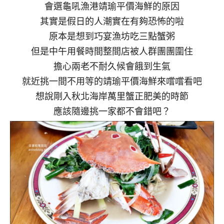
會選龜吼漁港靖瑜平價海鮮的原因
其實是假日的人潮實在有夠恐怖的啦
原本是想到巧宴漁坊吃三點蟹粥
但是中午用餐時間整間店被人群團團圍住
擔心兩老不耐久候會餓到生氣
就近挑一間不用等的靖瑜平價海鮮來嚐嚐看吧
想說剛入秋北海岸萬里蟹正肥美的時節
應該隨邊挑一家都不會錯吧？