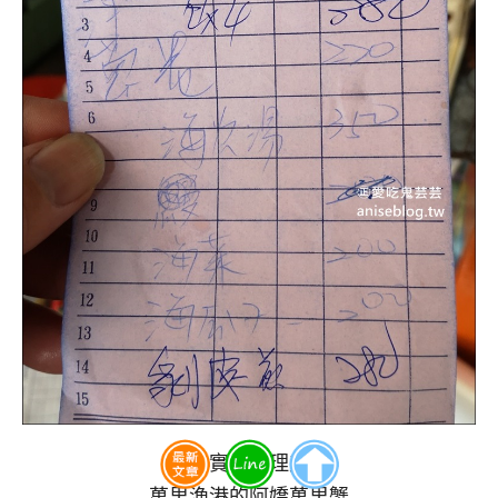
價格實在料理美味
萬里漁港的阿嬌萬里蟹