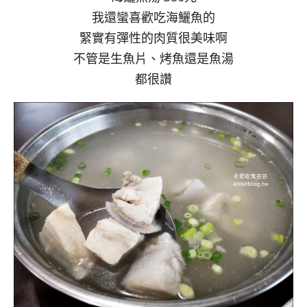
我還蠻喜歡吃海鱺魚的
緊實有彈性的肉質很美味啊
不管是生魚片、烤魚還是魚湯
都很讚