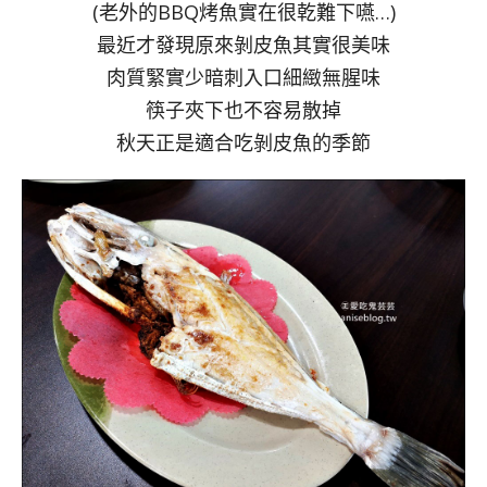
(老外的BBQ烤魚實在很乾難下嚥…)
最近才發現原來剝皮魚其實很美味
肉質緊實少暗刺入口細緻無腥味
筷子夾下也不容易散掉
秋天正是適合吃剝皮魚的季節