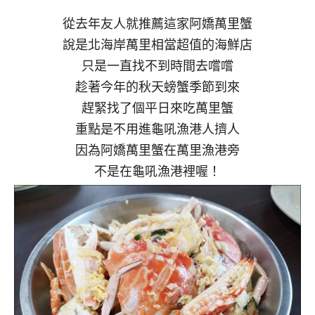
從去年友人就推薦這家阿嬌萬里蟹
說是北海岸萬里相當超值的海鮮店
只是一直找不到時間去嚐嚐
趁著今年的秋天螃蟹季節到來
趕緊找了個平日來吃萬里蟹
重點是不用進龜吼漁港人擠人
因為阿嬌萬里蟹在萬里漁港旁
不是在龜吼漁港裡喔！