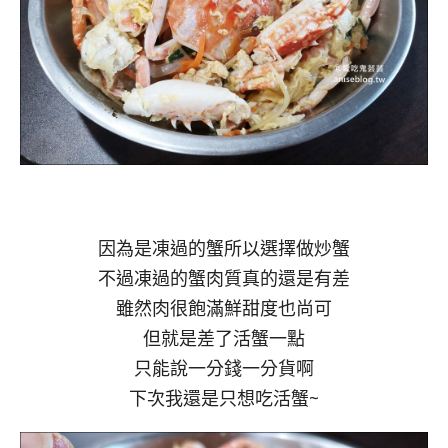
因為是凍過的蟹所以選擇做炒蟹
不過凍過的蟹肉質真的還是有差
雖然肉很飽滿鮮甜度也尚可
但就是差了活蟹一點
只能說一分錢一分貨啊
下次我還是只想吃活蟹~