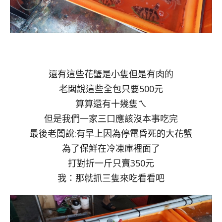
還有這些花蟹是小隻但是有肉的
老闆說這些全包只要500元
算算還有十幾隻ㄟ
但是我們一家三口應該沒本事吃完
最後老闆說:有早上因為停電昏死的大花蟹
為了保鮮在冷凍庫裡面了
打對折一斤只賣350元
我：那就抓三隻來吃看看吧