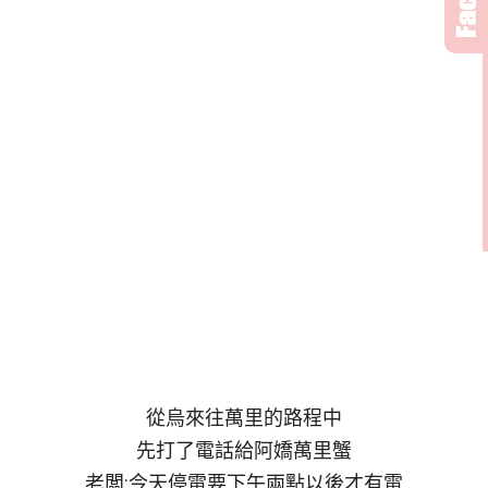
從烏來往萬里的路程中
先打了電話給阿嬌萬里蟹
老闆:今天停電要下午兩點以後才有電