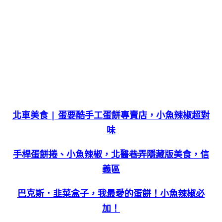
北車美食 | 蛋要酷手工蛋餅專賣店，小魚辣椒超對
味
手桿蛋餅捲、小魚辣椒，北醫巷弄隱藏版美食，信
義區
巴克斯．韭菜盒子，我最愛的蛋餅！小魚辣椒必
加！