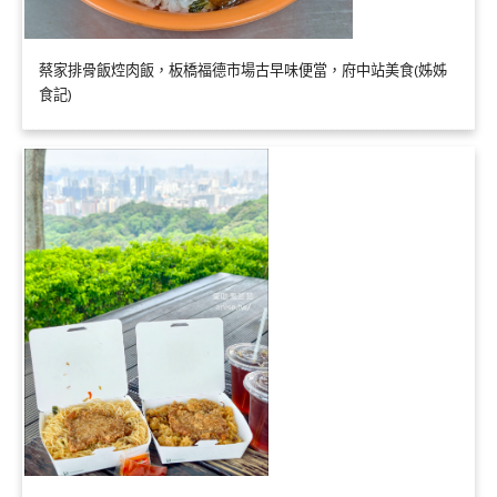
蔡家排骨飯焢肉飯，板橋福德市場古早味便當，府中站美食(姊姊
食記)