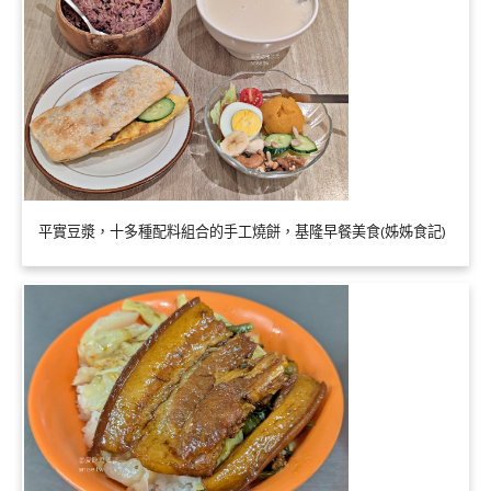
平實豆漿，十多種配料組合的手工燒餅，基隆早餐美食(姊姊食記)