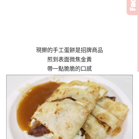
現擀的手工蛋餅是招牌商品
煎到表面微焦金黃
帶一點脆脆的口感