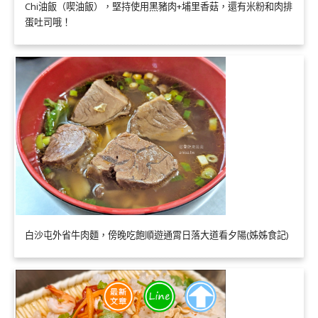
Chi油飯（喫油飯），堅持使用黑豬肉+埔里香菇，還有米粉和肉排
蛋吐司哦！
白沙屯外省牛肉麵，傍晚吃飽順遊通霄日落大道看夕陽(姊姊食記)