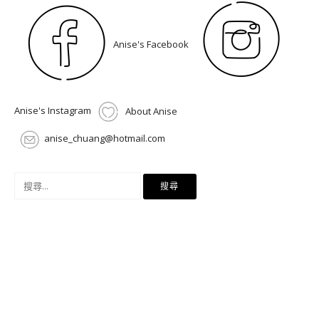
Anise's Facebook
Anise's Instagram
About Anise
anise_chuang@hotmail.com
搜
尋
關
鍵
字: