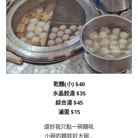
乾麵(小) $40
水晶餃湯 $35
綜合湯 $45
滷蛋 $15
還好我只點一碗麵吼
小碗的麵就好大碗…