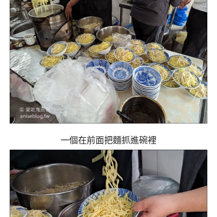
一個在前面把麵抓進碗裡