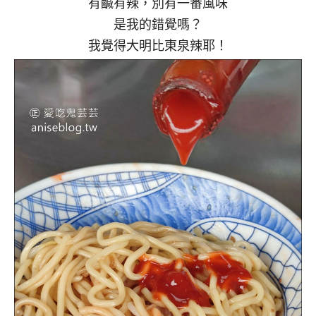
有鹹有辣，別有一番風味
是我的錯覺嗎？
我覺得大明比東泉辣耶！