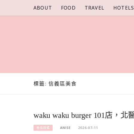
Skip
ABOUT
FOOD
TRAVEL
HOTEL
to
content
標籤:
信義區美食
waku waku burger 10
ANISE
2026-07-11
台北日式