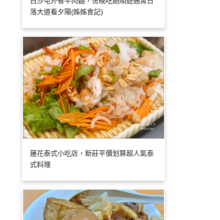
白沙屯外省牛肉麵，傍晚吃飽順遊通霄日
落大道看夕陽(姊姊食記)
蓮花泰式小吃店，新莊平價划算超人氣泰
式料理