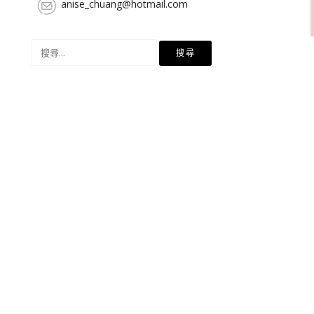
anise_chuang@hotmail.com
搜
尋
關
鍵
字: