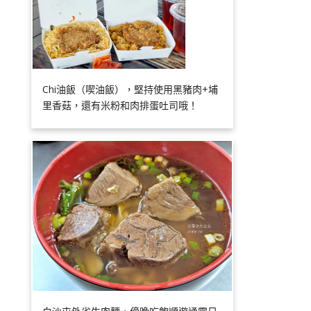
Chi油飯（喫油飯），堅持使用黑豬肉+埔
里香菇，還有米粉和肉排蛋吐司哦！