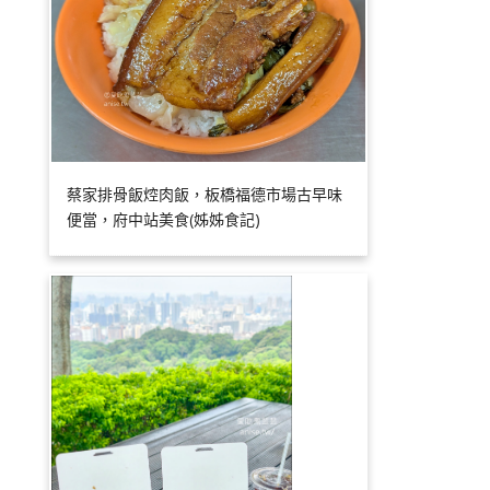
蔡家排骨飯焢肉飯，板橋福德市場古早味
便當，府中站美食(姊姊食記)